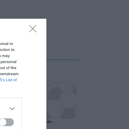
sonal or
ection to
ou may
 personal
out of the
 downstream
B’s List of
 il Marsiglia senza presidente