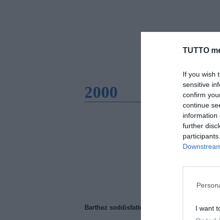
TUTTO me
If you wish 
sensitive in
2000
confirm you
continue se
information 
further disc
participants
Downstream 
Persona
Barthez soddisfatto del Manchester United
I want t