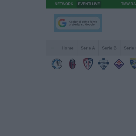
NETWORK
EVENTI LIVE
TMW RA
Home
Serie A
Serie B
Serie