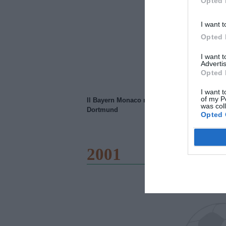
Opted 
I want t
Opted 
I want 
Advertis
Opted 
I want t
of my P
Il Bayern Monaco ridimensiona il Borussia
was col
Dortmund
Opted 
2001