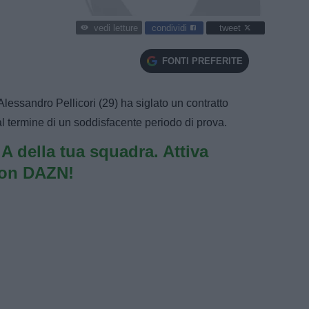
condividi
tweet
vedi letture
FONTI PREFERITE
Alessandro Pellicori (29) ha siglato un contratto
l termine di un soddisfacente periodo di prova.
e A della tua squadra. Attiva
con DAZN!