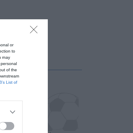
sonal or
ection to
ou may
 personal
out of the
 downstream
B’s List of