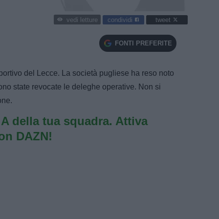
condividi
tweet
vedi letture
FONTI PREFERITE
sportivo del Lecce. La società pugliese ha reso noto
no state revocate le deleghe operative. Non si
one.
e A della tua squadra. Attiva
con DAZN!