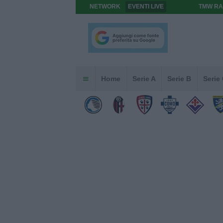
NETWORK
EVENTI LIVE
TMW RA
Home
Serie A
Serie B
Serie