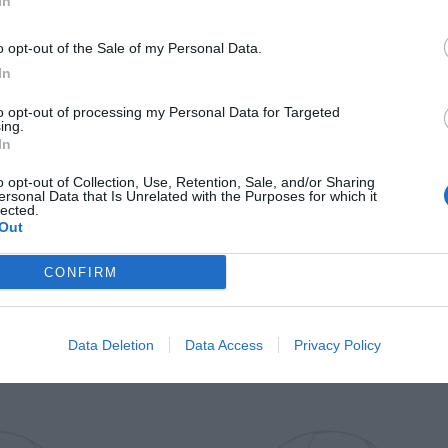
In
Il Rayo Vallecano spinge per Zamorano
Francia,
o opt-out of the Sale of my Personal Data.
In
to opt-out of processing my Personal Data for Targeted
ing.
In
o opt-out of Collection, Use, Retention, Sale, and/or Sharing
ersonal Data that Is Unrelated with the Purposes for which it
lected.
Out
Wiltord vuole giocare
A gennai
CONFIRM
Data Deletion
Data Access
Privacy Policy