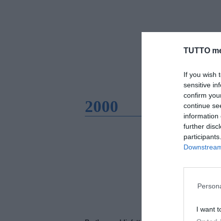
TUTTO me
If you wish 
sensitive in
confirm you
2000
continue se
information 
further disc
participants
Downstream 
Persona
I want t