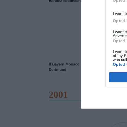
Opted 
Barthez soddisfatto del Manchester United
I want t
Opted 
I want 
Advertis
Opted 
I want t
of my P
was col
Opted 
Il Bayern Monaco ridimensiona il Borussia
Dortmund
2001