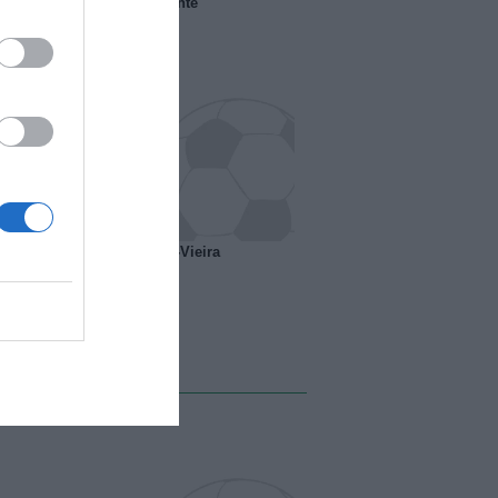
 il Marsiglia senza presidente
o ipotesi scambio Davids-Vieira