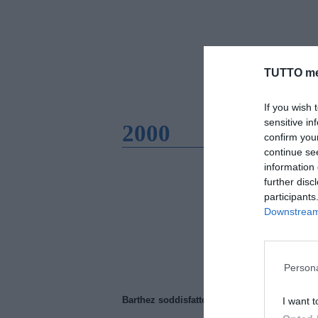
TUTTO me
If you wish 
sensitive in
2000
confirm you
continue se
information 
further disc
participants
Downstream 
Persona
Barthez soddisfatto del Manchester United
I want t