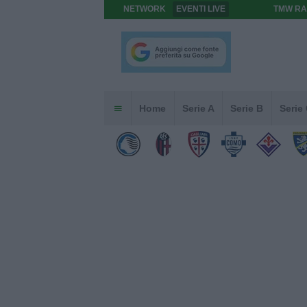
NETWORK
EVENTI LIVE
TMW RA
Home
Serie A
Serie B
Serie