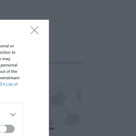
sonal or
ection to
ou may
 personal
out of the
 downstream
B’s List of
 il Marsiglia senza presidente