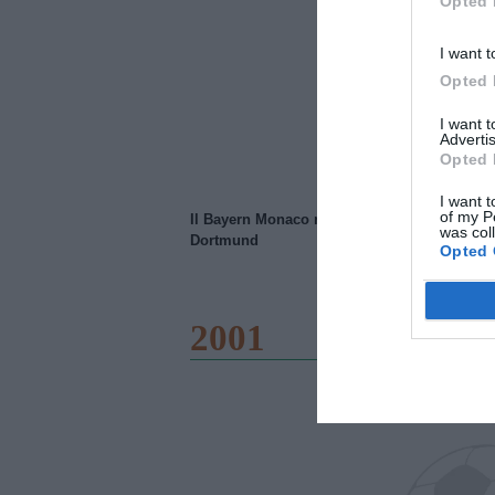
Opted 
I want t
Opted 
I want 
Advertis
Opted 
I want t
of my P
Il Bayern Monaco ridimensiona il Borussia
was col
Dortmund
Opted 
2001