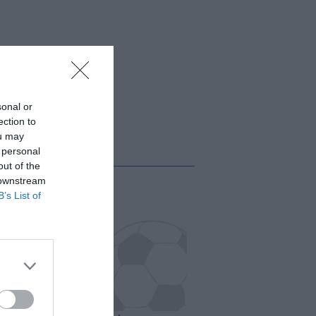
sonal or
ection to
ou may
 personal
out of the
 downstream
B’s List of