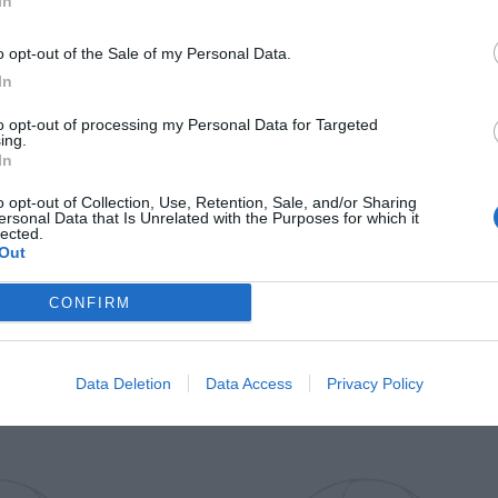
In
Il Rayo Vallecano spinge per Zamorano
Francia,
o opt-out of the Sale of my Personal Data.
In
to opt-out of processing my Personal Data for Targeted
ing.
In
o opt-out of Collection, Use, Retention, Sale, and/or Sharing
ersonal Data that Is Unrelated with the Purposes for which it
lected.
Out
Wiltord vuole giocare
A gennai
CONFIRM
Data Deletion
Data Access
Privacy Policy