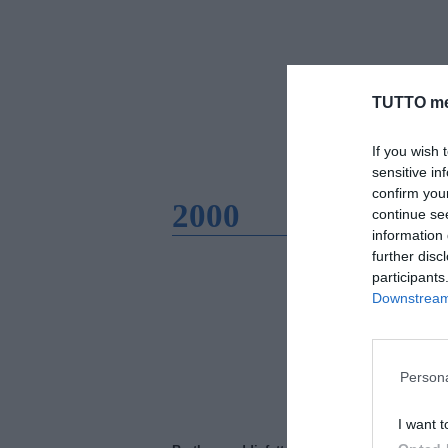
TUTTO me
If you wish 
sensitive in
confirm you
2000
continue se
information 
further disc
participants
Downstream 
Persona
I want t