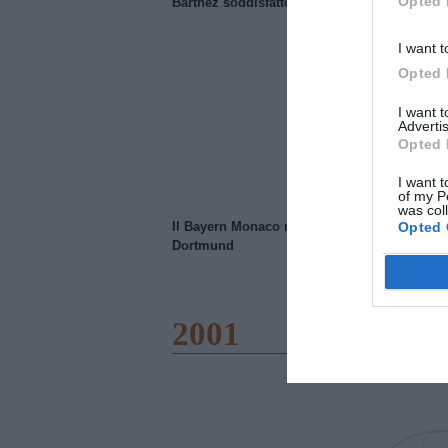
Opted 
Barthez soddisfatto del Manchester United
I want t
Opted 
I want 
Advertis
Opted 
I want t
of my P
was col
Opted 
Il Bayern Monaco ridimensiona il Borussia
Dortmund
2001