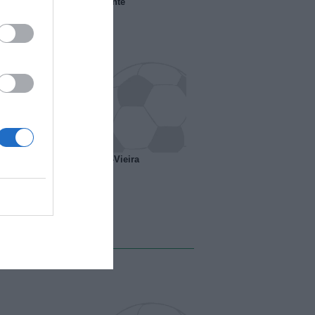
 il Marsiglia senza presidente
o ipotesi scambio Davids-Vieira