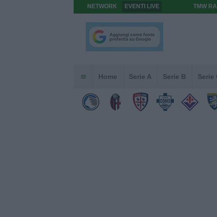
NETWORK
EVENTI LIVE
TMW RA
Home
Serie A
Serie B
Serie