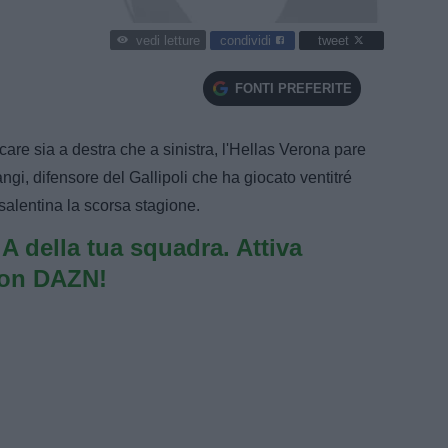
condividi
tweet
vedi letture
FONTI PREFERITE
ocare sia a destra che a sinistra, l'Hellas Verona pare
i, difensore del Gallipoli che ha giocato ventitré
 salentina la scorsa stagione.
e A della tua squadra. Attiva
con DAZN!