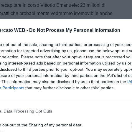
a recapitare in corso Vittorio Emanuele: 23 milioni di
Moratti che probabilmente vedremmo irremovibile anche
e segnale di quello che ha tutta l'aria di trasformarsi
rcato WEB -
Do Not Process My Personal Information
e A della tua squadra. Attiva
to opt-out of the sale, sharing to third parties, or processing of your per
con DAZN!
formation for targeted advertising by us, please use the below opt-out s
r selection. Please note that after your opt-out request is processed y
eing interest-based ads based on personal information utilized by us or
disclosed to third parties prior to your opt-out. You may separately opt-
losure of your personal information by third parties on the IAB’s list of
. This information may also be disclosed by us to third parties on the
IA
Participants
that may further disclose it to other third parties.
l Data Processing Opt Outs
o opt-out of the Sharing of my personal data.