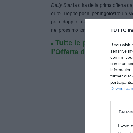
Daily Star
la cifra della prima offerta d
euro. Troppo pochi per ingolosire un 
per il doppio, ma sicuramente un evident
nel prossimo tormentone estivo.
TUTTO me
Tutte le partite di Seri
If you wish 
l’Offerta di TIMVISION 
sensitive in
confirm you
continue se
information 
further disc
participants
Downstream 
Persona
I want t