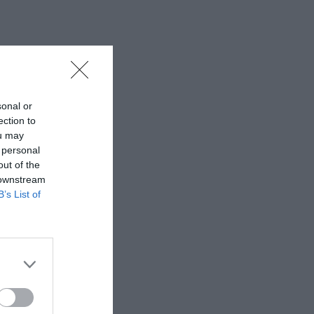
sonal or
ection to
ou may
 personal
out of the
 downstream
B’s List of