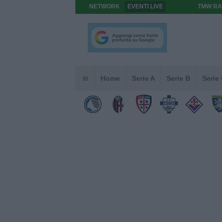
NETWORK
EVENTI LIVE
TMW RA
Home
Serie A
Serie B
Serie