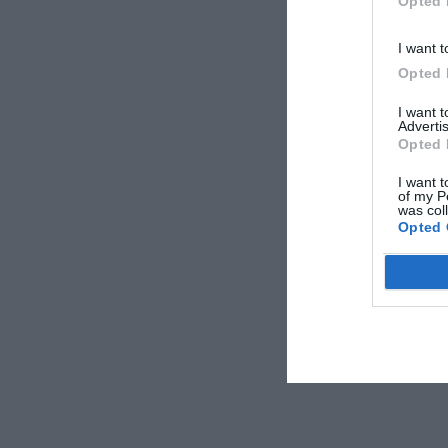
Opted 
I want t
Opted 
I want 
Advertis
Opted 
I want t
of my P
was col
Opted 