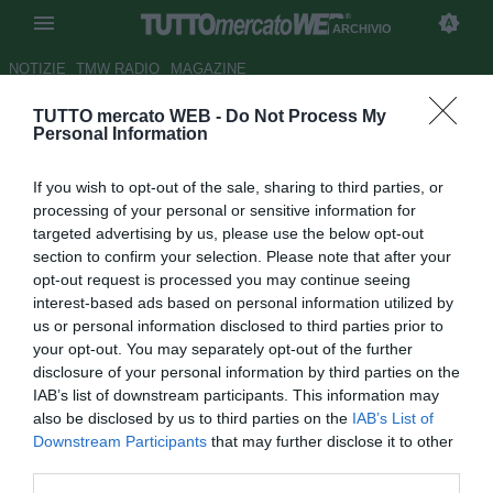
ARCHIVIO
NOTIZIE
TMW RADIO
MAGAZINE
TUTTO mercato WEB -
Do Not Process My
Il ministro La Russa: "Ma la
Personal Information
polizia serba ci ha aiutato?"
If you wish to opt-out of the sale, sharing to third parties, or
Autore Marco Gori
processing of your personal or sensitive information for
13.10.2010 08:18
2010
targeted advertising by us, please use the below opt-out
vedi letture
section to confirm your selection. Please note that after your
opt-out request is processed you may continue seeing
interest-based ads based on personal information utilized by
us or personal information disclosed to third parties prior to
your opt-out. You may separately opt-out of the further
disclosure of your personal information by third parties on the
IAB’s list of downstream participants. This information may
also be disclosed by us to third parties on the
IAB’s List of
Dura presa di posizione da parte del Ministro della Difesa,
Downstream Participants
that may further disclose it to other
Ignazio La Russa, relativamente agli incidenti verificatisi
third parties.
ieri a Genova: "Sospendere la partita è stata la scelta