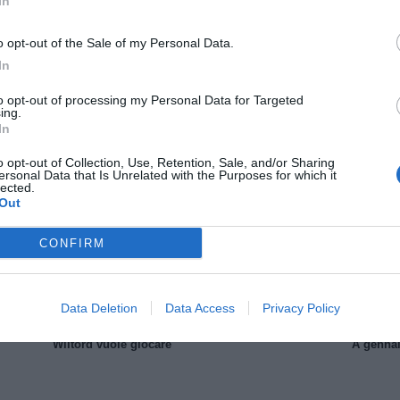
In
o opt-out of the Sale of my Personal Data.
In
to opt-out of processing my Personal Data for Targeted
ing.
In
Il Rayo Vallecano spinge per Zamorano
Francia,
o opt-out of Collection, Use, Retention, Sale, and/or Sharing
ersonal Data that Is Unrelated with the Purposes for which it
lected.
Out
CONFIRM
Data Deletion
Data Access
Privacy Policy
Wiltord vuole giocare
A gennai