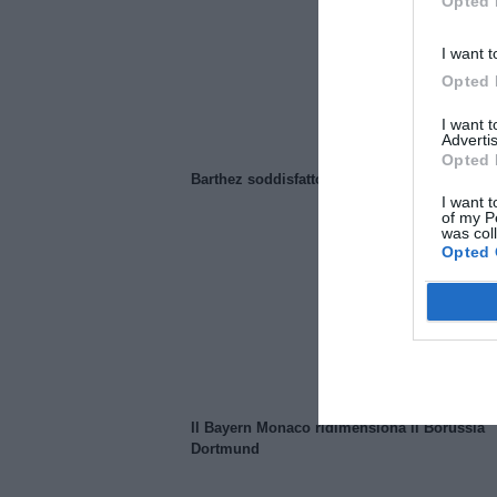
Opted 
I want t
Opted 
I want 
Advertis
Opted 
Barthez soddisfatto del Manchester United
I want t
of my P
was col
Opted 
Il Bayern Monaco ridimensiona il Borussia
Dortmund