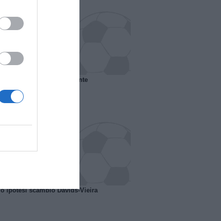
 il Marsiglia senza presidente
o ipotesi scambio Davids-Vieira