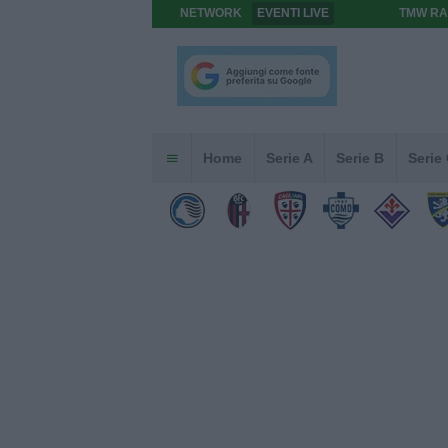
NETWORK
EVENTI LIVE
TMW RA
Home
Serie A
Serie B
Serie