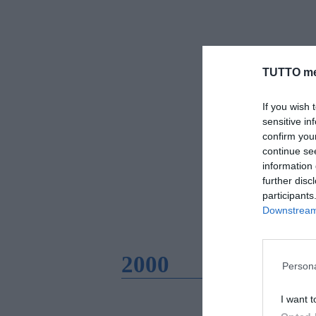
TUTTO me
If you wish 
sensitive in
confirm you
continue se
information 
further disc
participants
Downstream 
2000
Persona
I want t