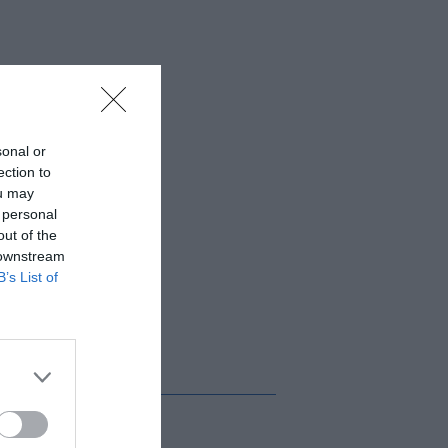
sonal or
ection to
ou may
 personal
out of the
 downstream
B’s List of