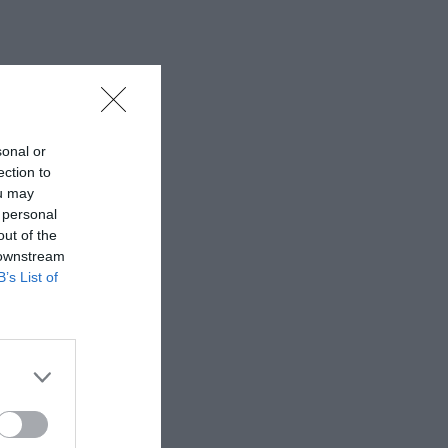
sonal or
ection to
ou may
 personal
out of the
 downstream
B’s List of