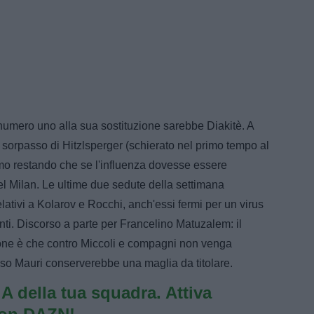
numero uno alla sua sostituzione sarebbe Diakitè. A
i sorpasso di Hitzlsperger (schierato nel primo tempo al
rmo restando che se l'influenza dovesse essere
 del Milan. Le ultime due sedute della settimana
lativi a Kolarov e Rocchi, anch'essi fermi per un virus
ti. Discorso a parte per Francelino Matuzalem: il
ione è che contro Miccoli e compagni non venga
aso Mauri conserverebbe una maglia da titolare.
e A della tua squadra. Attiva