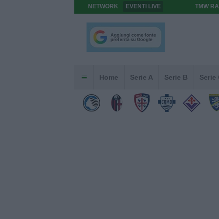
NETWORK
EVENTI LIVE
TMW RA
Home
Serie A
Serie B
Serie