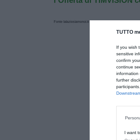
l’Offerta di TIMVISION 
Fonte lalaziosiamonoi.it
TUTTO me
If you wish 
sensitive in
confirm you
continue se
information 
further disc
participants
Downstream 
Persona
I want t