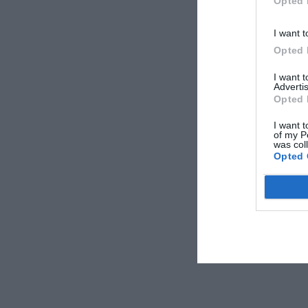
Opted 
I want t
Opted 
I want 
Advertis
Opted 
I want t
of my P
was col
Opted 