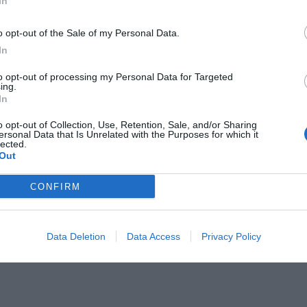
In
o opt-out of the Sale of my Personal Data.
In
to opt-out of processing my Personal Data for Targeted
ing.
Il Rayo Vallecano spinge per Zamorano
Francia,
In
o opt-out of Collection, Use, Retention, Sale, and/or Sharing
ersonal Data that Is Unrelated with the Purposes for which it
lected.
Out
CONFIRM
Data Deletion
Data Access
Privacy Policy
Wiltord vuole giocare
A gennai