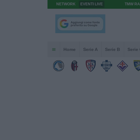
NETWORK
EVENTI LIVE
TMW RA
Home
Serie A
Serie B
Serie