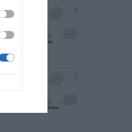
 il Marsiglia senza presidente
o ipotesi scambio Davids-Vieira