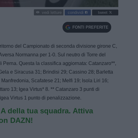
condividi
tweet
vedi letture
FONTI PREFERITE
 ritorno del Campionato di seconda divisione girone C,
'Aversa Normanna per 1-0. Sul neutro di Torre del
i Perna. Questa la classifica aggiornata: Catanzaro**,
ela e Siracusa 31; Brindisi 29; Cassino 28; Barletta
anfredonia, Scafatese 21; Melfi 19; Isola Liri 16;
ro 13; Igea Virtus* 8. ** Catanzaro 3 punti di
Igea Virtus 1 punto di penalizzazione.
e A della tua squadra. Attiva
con DAZN!