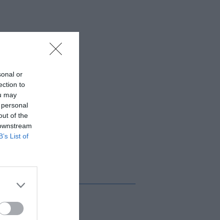
sonal or
ection to
ou may
 personal
out of the
 downstream
B’s List of