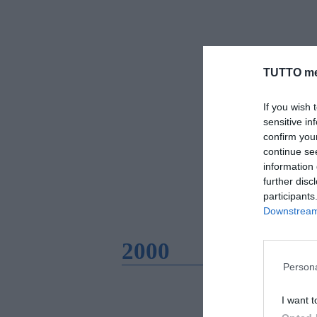
TUTTO me
If you wish 
sensitive in
confirm you
continue se
information 
further disc
participants
Downstream 
2000
Persona
I want t