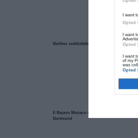
Opted 
I want t
Opted 
I want 
Advertis
Barthez soddisfatto del Manchester United
Opted 
I want t
of my P
was col
Opted 
Il Bayern Monaco ridimensiona il Borussia
Dortmund