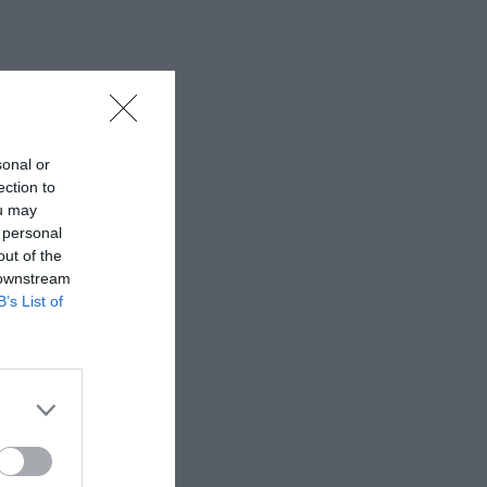
sonal or
ection to
ou may
 personal
out of the
 downstream
B’s List of