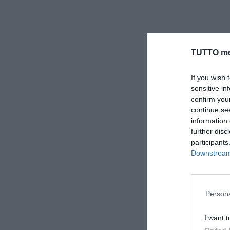
TUTTO me
If you wish 
sensitive in
confirm you
continue se
information 
further disc
participants
Downstream 
Persona
I want t