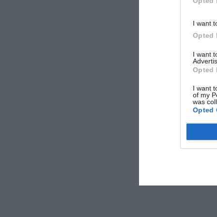
Opted 
I want t
Opted 
I want 
Advertis
Opted 
I want t
of my P
was col
Opted 