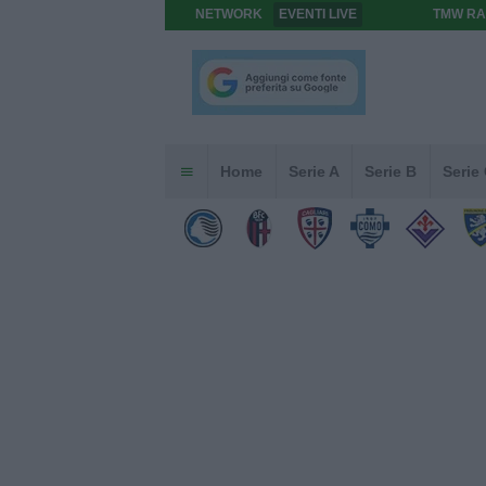
NETWORK
EVENTI LIVE
TMW RA
Home
Serie A
Serie B
Serie