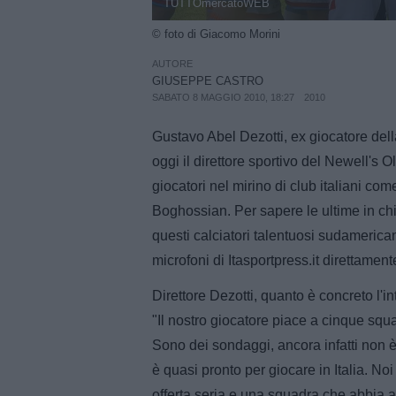
TUTTOmercatoWEB
© foto di Giacomo Morini
AUTORE
GIUSEPPE CASTRO
SABATO 8 MAGGIO 2010, 18:27
2010
Gustavo Abel Dezotti, ex giocatore del
oggi il direttore sportivo del Newell's 
giocatori nel mirino di club italiani co
Boghossian. Per sapere le ultime in chi
questi calciatori talentuosi sudamerican
microfoni di Itasportpress.it direttament
Direttore Dezotti, quanto è concreto l
"Il nostro giocatore piace a cinque squa
Sono dei sondaggi, ancora infatti non 
è quasi pronto per giocare in Italia. N
offerta seria e una squadra che abbia a