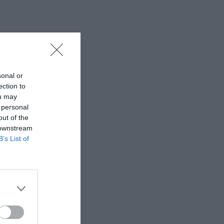
sonal or
ection to
ou may
 personal
out of the
 downstream
B’s List of