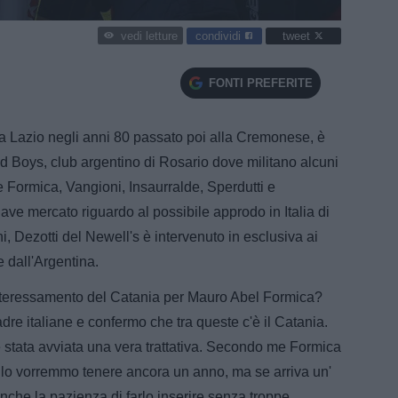
condividi
tweet
vedi letture
FONTI PREFERITE
la Lazio negli anni 80 passato poi alla Cremonese, è
Old Boys, club argentino di Rosario dove militano alcuni
me Formica, Vangioni, Insaurralde, Sperdutti e
ave mercato riguardo al possibile approdo in Italia di
i, Dezotti del Newell's è intervenuto in esclusiva ai
e dall'Argentina.
'interessamento del Catania per Mauro Abel Formica?
dre italiane e confermo che tra queste c'è il Catania.
è stata avviata una vera trattativa. Secondo me Formica
oi lo vorremmo tenere ancora un anno, ma se arriva un'
nche la pazienza di farlo inserire senza troppe