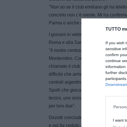
"Non so se il club emiliano gli ha telef
concreto non c'è niente. Mi ha conferma
Parma o anche a Udine, ma forse non lo
TUTTO me
I giovani in vetrina sono tanti come l'
Roma e alla Sampdoria.
If you wish 
sensitive in
"Il nostro centravanti uruguaiano è in pr
confirm you
Montevideo. Con questi club italiani io
continue se
chiamato il club uruguaiano o il suo age
information 
further disc
difficile che arrivi perchè non ha il pas
participants
centrali argentini attualmente in vetri
Downstream 
Spolli che gioca a Catania. Il Boca è i
terzini, uno sinistro e l'altro destro, ha
per loro due".
Persona
Dezotti conclude l'intervista facendo un 
I want t
e poi fui ceduto alla Cremonese. Bella