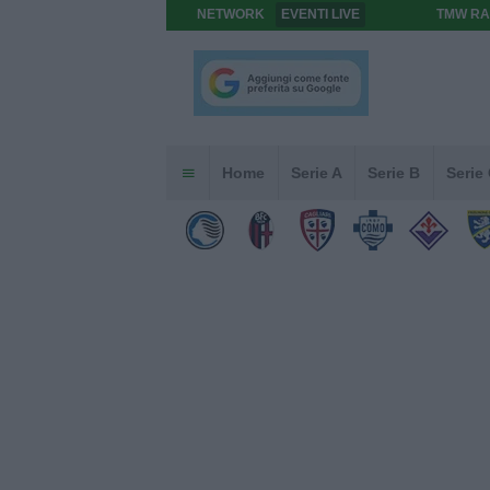
NETWORK
EVENTI LIVE
TMW RA
Home
Serie A
Serie B
Serie