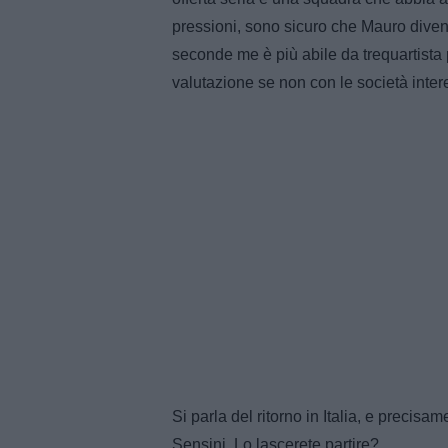
pressioni, sono sicuro che Mauro divent
seconde me è più abile da trequartista
valutazione se non con le società inter
Si parla del ritorno in Italia, e precis
Sensini. Lo lascerete partire?