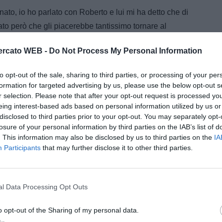
onato, io ho parlato con Roberto e lui mi ha detto che di
to però che gli piacerebbe tantissimo tornare al
 farà subito ma solo tra un anno".
rcato WEB -
Do Not Process My Personal Information
attaccante Boghossian che sembra interessare alla
to opt-out of the sale, sharing to third parties, or processing of your per
formation for targeted advertising by us, please use the below opt-out s
estito e il cartellino appartiene al C.A Cerro di
r selection. Please note that after your opt-out request is processed y
 non ho parlato finora. Magari le società hanno già
eing interest-based ads based on personal information utilized by us or
nte. Il difensore Juan Manuel Insaurralde? In Italia è
disclosed to third parties prior to your opt-out. You may separately opt-
losure of your personal information by third parties on the IAB’s list of
saporto comunitario. Questo è il migliore dei difensori
. This information may also be disclosed by us to third parties on the
IA
na, forse anche superiore al suo ex compagno Nicolas
Participants
that may further disclose it to other third parties.
nteressato. Vangioni e Sperdutti? Sono due giovani
nno un futuro brillante. L'Italia per il momento è lontana
l Data Processing Opt Outs
tuffo nel passato. "Arrivai in Italia nel 1988 alla Lazio
o opt-out of the Sharing of my personal data.
 esperienza specie i cinque anni di Cremona, il mio