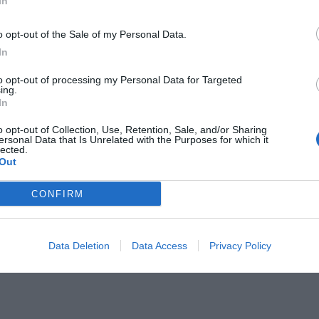
In
 che stia lontana dalla serie A la mia ex squadra
o opt-out of the Sale of my Personal Data.
 Lazio, società che mi ha portato in Italia e questo non
In
 tanto affetto i cori dei tifosi biancocelesti nei miei
alia molto presto magari per trattare la cessione dei
to opt-out of processing my Personal Data for Targeted
ing.
In
o opt-out of Collection, Use, Retention, Sale, and/or Sharing
ersonal Data that Is Unrelated with the Purposes for which it
e A della tua squadra. Attiva
lected.
Out
con DAZN!
CONFIRM
Data Deletion
Data Access
Privacy Policy