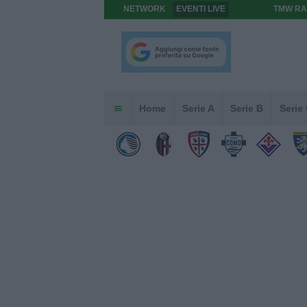
NETWORK
EVENTI LIVE
TMW RA
Home
Serie A
Serie B
Serie