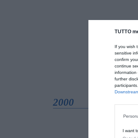
TUTTO me
If you wish 
sensitive in
confirm you
continue se
information 
further disc
participants
Downstream 
2000
Persona
I want t