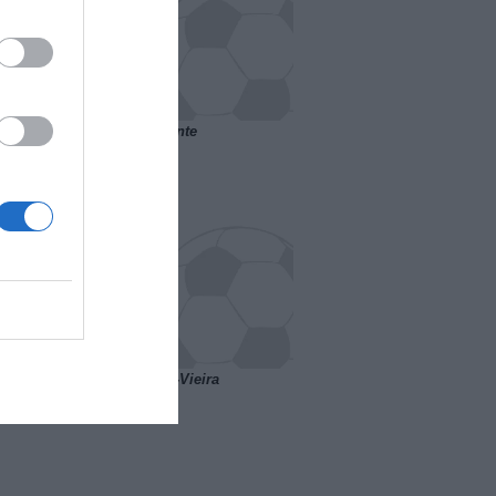
 il Marsiglia senza presidente
o ipotesi scambio Davids-Vieira