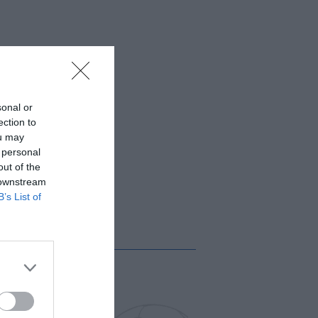
sonal or
ection to
ou may
 personal
out of the
 downstream
B’s List of