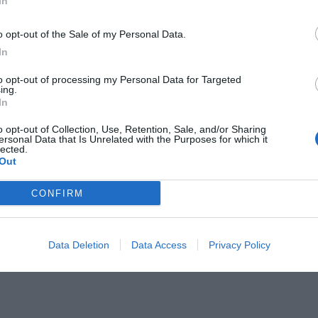
In
o opt-out of the Sale of my Personal Data.
In
to opt-out of processing my Personal Data for Targeted
Il Rayo Vallecano spinge per Zamorano
Francia,
ing.
In
o opt-out of Collection, Use, Retention, Sale, and/or Sharing
ersonal Data that Is Unrelated with the Purposes for which it
lected.
Out
CONFIRM
Wiltord vuole giocare
A gennai
Data Deletion
Data Access
Privacy Policy