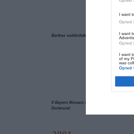
Opted 
I want t
Opted 
I want 
Barthez soddisfatto del Manchester United
Advertis
Opted 
I want t
of my P
was col
Opted 
Il Bayern Monaco ridimensiona il Borussia
Dortmund