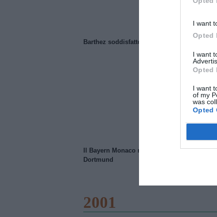
Opted 
I want t
Opted 
Barthez soddisfatto del Manchester United
I want 
Advertis
Opted 
I want t
of my P
was col
Opted 
Il Bayern Monaco ridimensiona il Borussia
Dortmund
2001