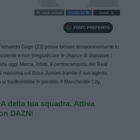
condividi
tweet
vedi letture
FONTI PREFERITE
e Fernando Gago (23) possa tornare temporanemante in
nsistente e non pregiudicare le chance di disputare i
orta oggi
Marca
, infatti, il centrocampista del Real
 massima col Boca Juniors tramite il suo agente,
si trasferirebbe in prestito. Il Manchester City,
e A della tua squadra. Attiva
con DAZN!