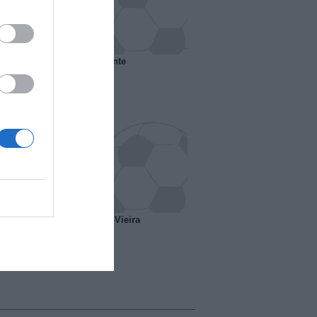
 il Marsiglia senza presidente
o ipotesi scambio Davids-Vieira