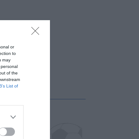
sonal or
ection to
ou may
 personal
out of the
 downstream
B’s List of