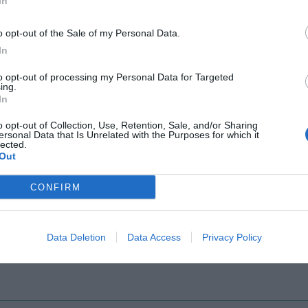
In
o opt-out of the Sale of my Personal Data.
In
Il Rayo Vallecano spinge per Zamorano
Francia,
to opt-out of processing my Personal Data for Targeted
ing.
In
o opt-out of Collection, Use, Retention, Sale, and/or Sharing
ersonal Data that Is Unrelated with the Purposes for which it
lected.
Out
CONFIRM
Wiltord vuole giocare
A gennai
Data Deletion
Data Access
Privacy Policy