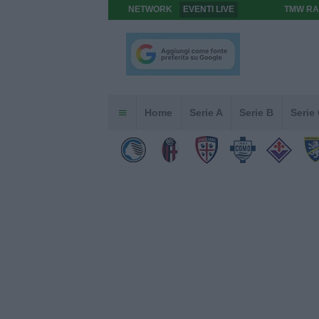
NETWORK
EVENTI LIVE
TMW RA
Home
Serie A
Serie B
Serie