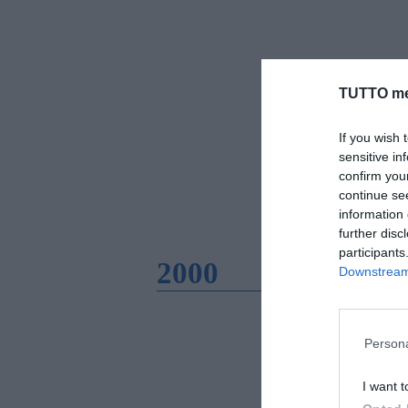
TUTTO me
If you wish 
sensitive in
confirm you
continue se
information 
further disc
participants
2000
Downstream 
Persona
I want t