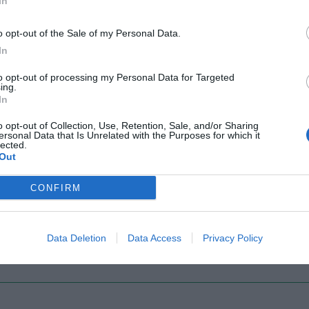
In
o opt-out of the Sale of my Personal Data.
Il Rayo Vallecano spinge per Zamorano
Francia,
In
to opt-out of processing my Personal Data for Targeted
ing.
In
o opt-out of Collection, Use, Retention, Sale, and/or Sharing
ersonal Data that Is Unrelated with the Purposes for which it
lected.
Out
CONFIRM
Wiltord vuole giocare
A gennai
Data Deletion
Data Access
Privacy Policy