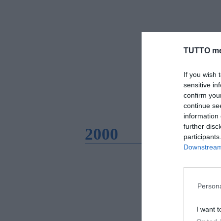
TUTTO me
If you wish 
sensitive in
confirm you
continue se
information 
further disc
2000
participants
Downstream 
Persona
I want t