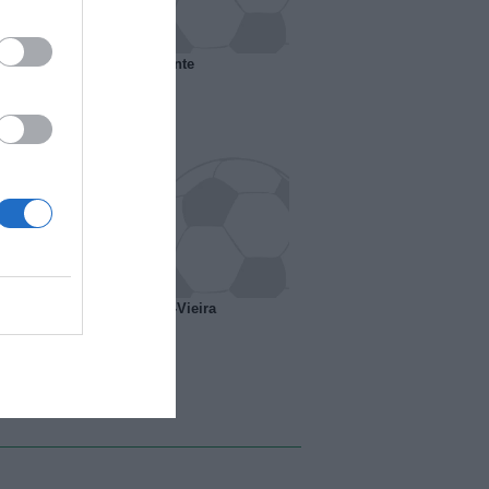
 il Marsiglia senza presidente
o ipotesi scambio Davids-Vieira