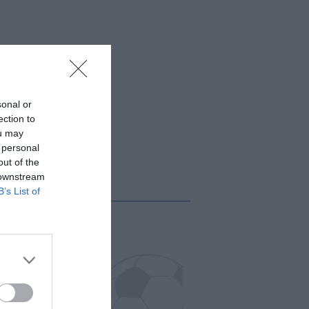
sonal or
ection to
ou may
 personal
out of the
 downstream
B’s List of