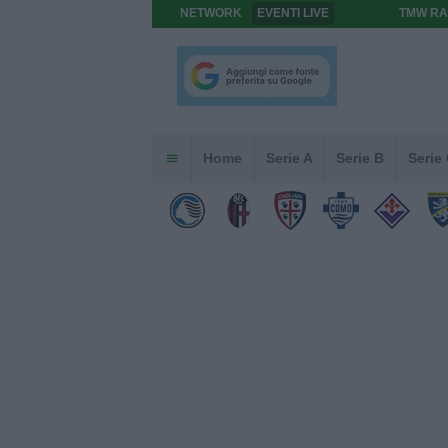
NETWORK
EVENTI LIVE
TMW RA
Home
Serie A
Serie B
Serie