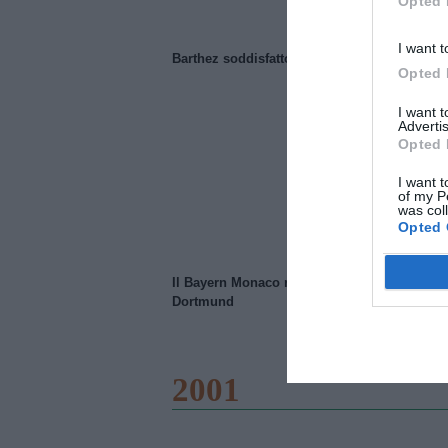
Opted 
I want t
Barthez soddisfatto del Manchester United
Opted 
I want 
Advertis
Opted 
I want t
of my P
was col
Opted 
Il Bayern Monaco ridimensiona il Borussia
Dortmund
2001