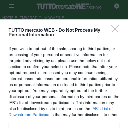
ARCHIVIO
NOTIZIE
TMW RADIO
MAGAZINE
TUTTO mercato WEB -
Do Not Process My
TMW AWARDS - Valanga di voti
Personal Information
per Russo, Papa e Verratti
If you wish to opt-out of the sale, sharing to third parties, or
Autore Alessio Calfapietra
processing of your personal or sensitive information for
11.10.2010 11:45
2010
targeted advertising by us, please use the below opt-out
vedi letture
section to confirm your selection. Please note that after your
opt-out request is processed you may continue seeing
interest-based ads based on personal information utilized by
us or personal information disclosed to third parties prior to
your opt-out. You may separately opt-out of the further
disclosure of your personal information by third parties on the
IAB’s list of downstream participants. This information may
also be disclosed by us to third parties on the
IAB’s List of
Downstream Participants
that may further disclose it to other
third parties.
Mentre la seconda edizione dei TMW Awards sta per