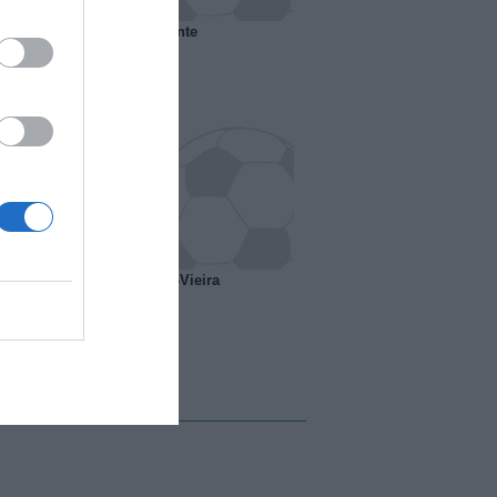
 il Marsiglia senza presidente
o ipotesi scambio Davids-Vieira