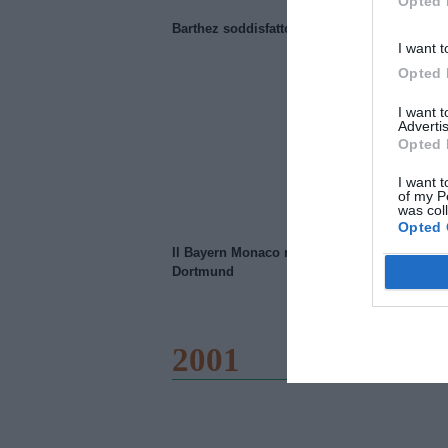
Opted 
Barthez soddisfatto del Manchester United
I want t
Opted 
I want 
Advertis
Opted 
I want t
of my P
was col
Opted 
Il Bayern Monaco ridimensiona il Borussia
Dortmund
2001