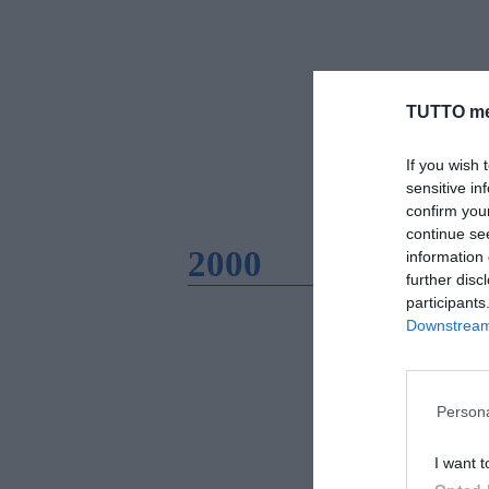
TUTTO me
If you wish 
sensitive in
confirm you
continue se
2000
information 
further disc
participants
Downstream 
Persona
I want t