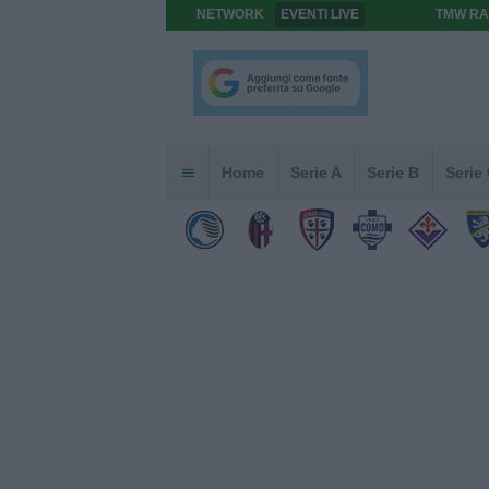
NETWORK
EVENTI LIVE
TMW RA
Home
Serie A
Serie B
Serie