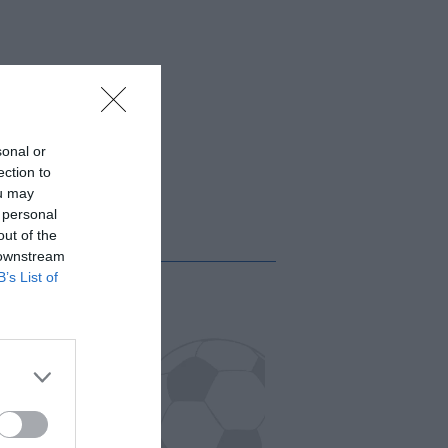
sonal or
ection to
ou may
 personal
out of the
 downstream
B’s List of