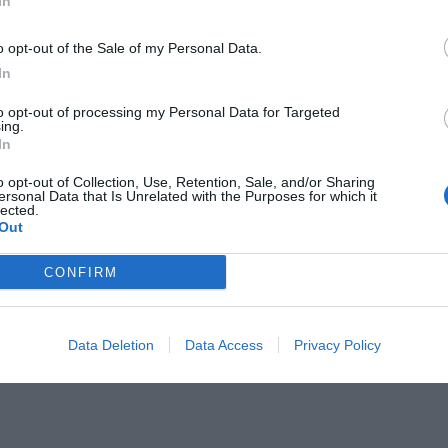
In
Il Rayo Vallecano spinge per Zamorano
Francia,
o opt-out of the Sale of my Personal Data.
In
to opt-out of processing my Personal Data for Targeted
ing.
In
o opt-out of Collection, Use, Retention, Sale, and/or Sharing
ersonal Data that Is Unrelated with the Purposes for which it
lected.
Out
Wiltord vuole giocare
A gennai
CONFIRM
Data Deletion
Data Access
Privacy Policy