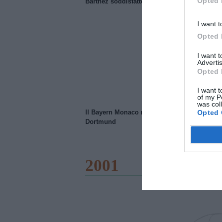
Opted 
Barthez soddisfatto del Manchester United
I want t
Opted 
I want 
Advertis
Opted 
I want t
of my P
was col
Opted 
Il Bayern Monaco ridimensiona il Borussia
Dortmund
2001