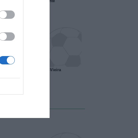
 il Marsiglia senza presidente
o ipotesi scambio Davids-Vieira