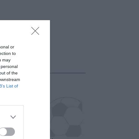
sonal or
ection to
ou may
 personal
out of the
 downstream
B’s List of