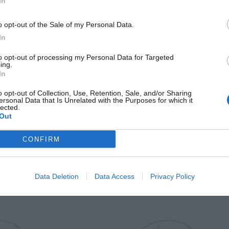
In
Il Rayo Vallecano spinge per Zamorano
Francia,
o opt-out of the Sale of my Personal Data.
In
to opt-out of processing my Personal Data for Targeted
ing.
In
o opt-out of Collection, Use, Retention, Sale, and/or Sharing
ersonal Data that Is Unrelated with the Purposes for which it
lected.
Out
Wiltord vuole giocare
A gennai
CONFIRM
Data Deletion
Data Access
Privacy Policy