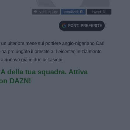
condividi
tweet
vedi letture
FONTI PREFERITE
un ulteriore mese sul portiere anglo-nigeriano Carl
a prolungato il prestito al Leicester, inizialmente
 a rinnovo già in due occasioni.
e A della tua squadra. Attiva
con DAZN!