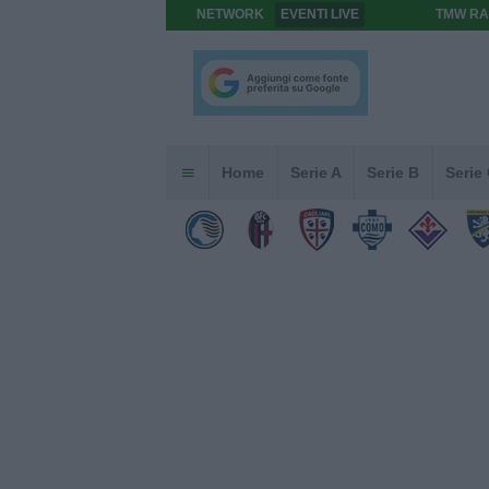
NETWORK
EVENTI LIVE
TMW RA
Home
Serie A
Serie B
Serie