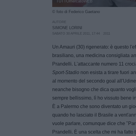
TUTTOmercatoWEB
© foto di Federico Gaetano
AUTORE
SIMONE LORINI
SABATO 30 APRILE 2011, 17:44
2011
Un Amauri (30) rigenerato: è questo l'eff
brasiliano, una medicina consigliata a
Prandelli. L'attaccante numero 11 croci
Sport-Stadio
non esista a tirare fuori an
al momento del secondo goal all'Udines
neanche bisogno che dica quanto voglio
sempre bellissimo, lì ho vissuto bene in
È a Palermo che sono diventato un gioc
quando ho lasciato il Brasile a vent'an
vuole parlare, comunque dice che "Parma
Prandelli. È una scelta che mi ha fatto t