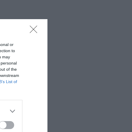
sonal or
ection to
ou may
 personal
out of the
 downstream
B’s List of