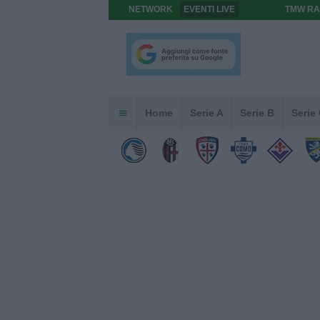
NETWORK
EVENTI LIVE
TMW RA
Home
Serie A
Serie B
Serie