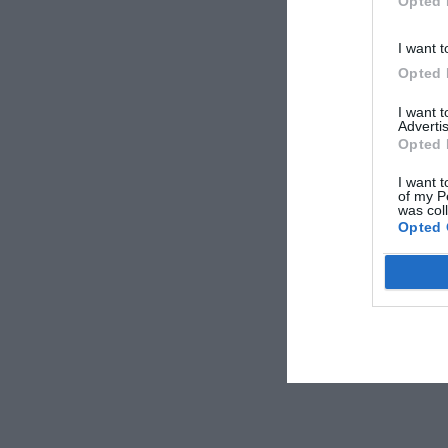
Opted 
I want t
Opted 
I want 
Advertis
Opted 
I want t
of my P
was col
Opted 