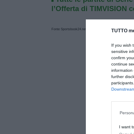
l’Offerta di TIMVISION 
Fonte Sportsbook24.net
TUTTO me
If you wish 
sensitive in
confirm you
continue se
information 
further disc
participants
Downstream 
Persona
I want t