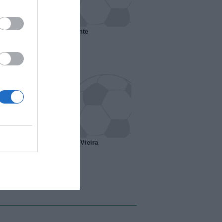
 il Marsiglia senza presidente
o ipotesi scambio Davids-Vieira