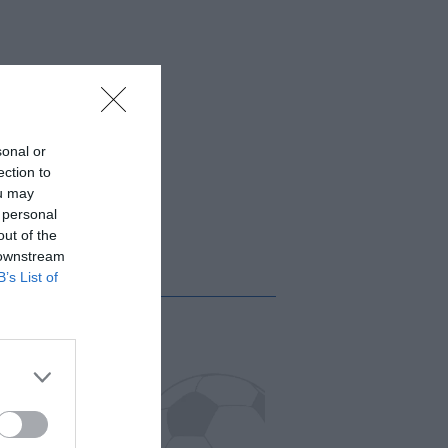
sonal or
ection to
ou may
 personal
out of the
 downstream
B’s List of