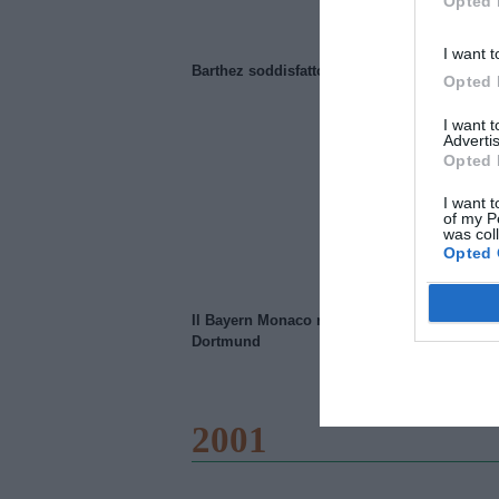
Opted 
I want t
Barthez soddisfatto del Manchester United
Opted 
I want 
Advertis
Opted 
I want t
of my P
was col
Opted 
Il Bayern Monaco ridimensiona il Borussia
Dortmund
2001