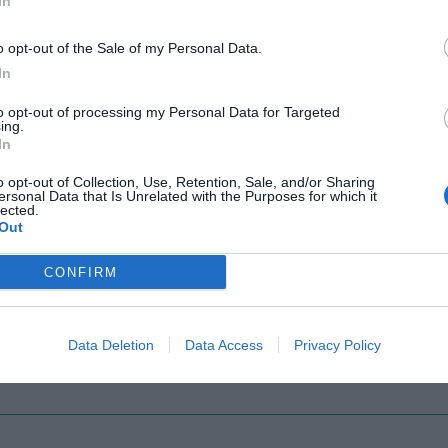
In
o opt-out of the Sale of my Personal Data.
Il Rayo Vallecano spinge per Zamorano
Francia,
In
to opt-out of processing my Personal Data for Targeted
ing.
In
o opt-out of Collection, Use, Retention, Sale, and/or Sharing
ersonal Data that Is Unrelated with the Purposes for which it
lected.
Out
CONFIRM
Wiltord vuole giocare
A gennai
Data Deletion
Data Access
Privacy Policy