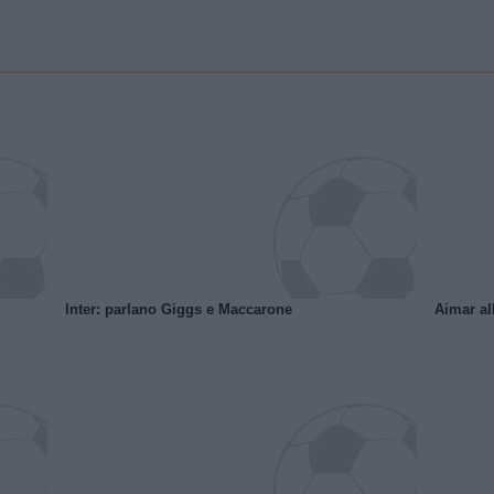
Inter: parlano Giggs e Maccarone
Aimar al