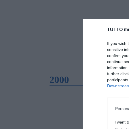
TUTTO me
If you wish 
sensitive in
confirm you
continue se
information 
further disc
2000
participants
Downstream 
Persona
I want t