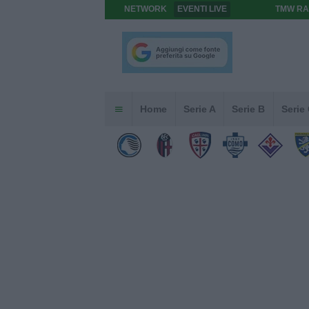
NETWORK
EVENTI LIVE
TMW RA
Home
Serie A
Serie B
Serie