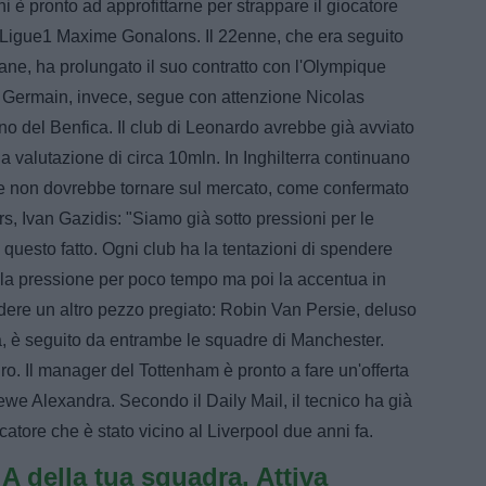
 è pronto ad approfittarne per strappare il giocatore
in Ligue1 Maxime Gonalons. Il 22enne, che era seguito
ane, ha prolungato il suo contratto con l'Olympique
nt Germain, invece, segue con attenzione Nicolas
o del Benfica. Il club di Leonardo avrebbe già avviato
a valutazione di circa 10mln. In Inghilterra continuano
 che non dovrebbe tornare sul mercato, come confermato
s, Ivan Gazidis: "Siamo già sotto pressioni per le
 questo fatto. Ogni club ha la tentazioni di spendere
a la pressione per poco tempo ma poi la accentua in
erdere un altro pezzo pregiato: Robin Van Persie, deluso
ra, è seguito da entrambe le squadre di Manchester.
o. Il manager del Tottenham è pronto a fare un'offerta
we Alexandra. Secondo il Daily Mail, il tecnico ha già
ocatore che è stato vicino al Liverpool due anni fa.
e A della tua squadra. Attiva