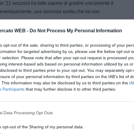
 '21 svizzera ha fatto sapere di gradire unicamente il
, eventualmente, una seconda scelta che lui non
rcato WEB -
Do Not Process My Personal Information
to opt-out of the sale, sharing to third parties, or processing of your per
formation for targeted advertising by us, please use the below opt-out s
r selection. Please note that after your opt-out request is processed y
eing interest-based ads based on personal information utilized by us or
disclosed to third parties prior to your opt-out. You may separately opt-
losure of your personal information by third parties on the IAB’s list of
. This information may also be disclosed by us to third parties on the
IA
Participants
that may further disclose it to other third parties.
l Data Processing Opt Outs
 tra Stefano Caira, agente Fifa e rappresentante di
o opt-out of the Sharing of my personal data.
 mandato del Rubin Kazan e la Roma. Non si è parlato