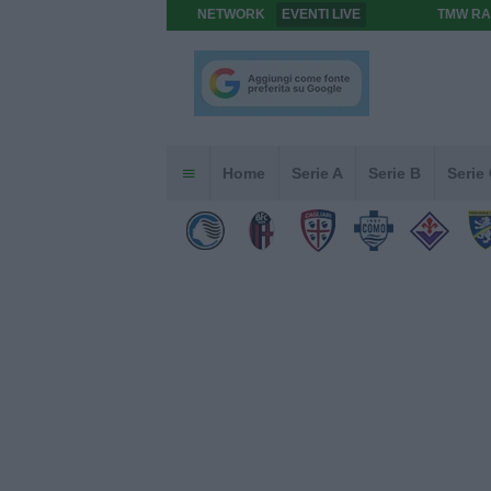
NETWORK
EVENTI LIVE
TMW RA
Home
Serie A
Serie B
Serie