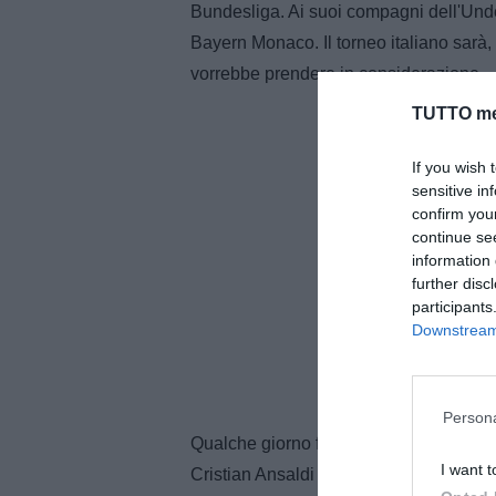
Bundesliga. Ai suoi compagni dell'Under
Bayern Monaco. Il torneo italiano sarà
vorrebbe prendere in considerazione.
TUTTO me
If you wish 
sensitive in
confirm you
continue se
information 
further disc
participants
Downstream 
Persona
Qualche giorno fa c'è stato un incontro
I want t
Cristian Ansaldi per l'Italia grazie al