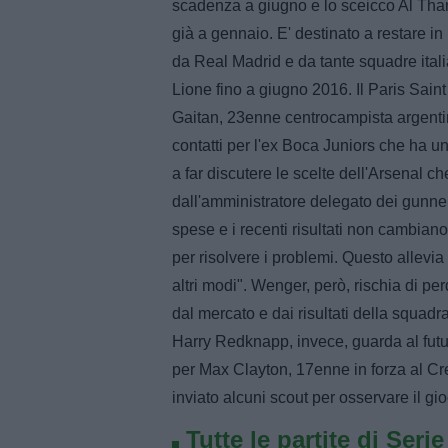
scadenza a giugno e lo sceicco Al Thani
già a gennaio. E' destinato a restare 
da Real Madrid e da tante squadre itali
Lione fino a giugno 2016. Il Paris Sai
Gaitan, 23enne centrocampista argentin
contatti per l'ex Boca Juniors che ha un
a far discutere le scelte dell'Arsenal
dall'amministratore delegato dei gunner
spese e i recenti risultati non cambiano
per risolvere i problemi. Questo allevi
altri modi". Wenger, però, rischia di p
dal mercato e dai risultati della squad
Harry Redknapp, invece, guarda al futur
per Max Clayton, 17enne in forza al Cre
inviato alcuni scout per osservare il gi
Tutte le partite di Seri