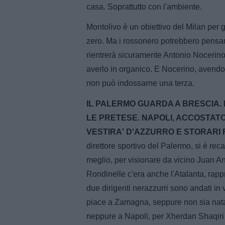
casa. Soprattutto con l'ambiente.
Montolivo è un obiettivo del Milan per
zero. Ma i rossonero potrebbero pensarc
rientrerà sicuramente Antonio Nocerino,
averlo in organico. E Nocerino, avendo
non può indossarne una terza.
IL PALERMO GUARDA A BRESCIA. 
LE PRETESE. NAPOLI, ACCOSTATO
VESTIRA' D'AZZURRO E STORARI 
direttore sportivo del Palermo, si è re
meglio, per visionare da vicino Juan A
Rondinelle c'era anche l'Atalanta, rap
due dirigenti nerazzurri sono andati in 
piace a Zamagna, seppure non sia nata 
neppure a Napoli, per Xherdan Shaqiri de