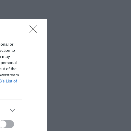
sonal or
ection to
ou may
 personal
out of the
 downstream
B’s List of