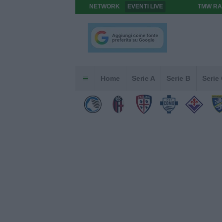
NETWORK
EVENTI LIVE
TMW RA
Home
Serie A
Serie B
Serie