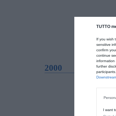
TUTTO me
If you wish 
sensitive in
confirm you
continue se
information 
2000
further disc
participants
Downstream 
Persona
I want t