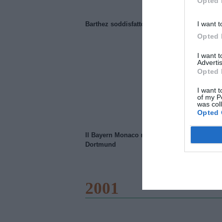
Opted 
I want t
Barthez soddisfatto del Manchester United
Opted 
I want 
Advertis
Opted 
I want t
of my P
was col
Opted 
Il Bayern Monaco ridimensiona il Borussia
Dortmund
2001