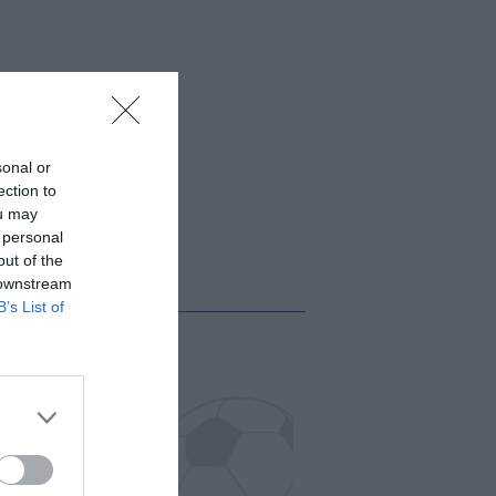
sonal or
ection to
ou may
 personal
out of the
 downstream
B’s List of