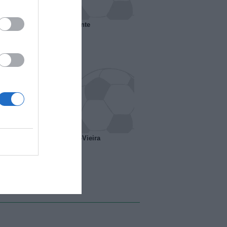
 il Marsiglia senza presidente
o ipotesi scambio Davids-Vieira