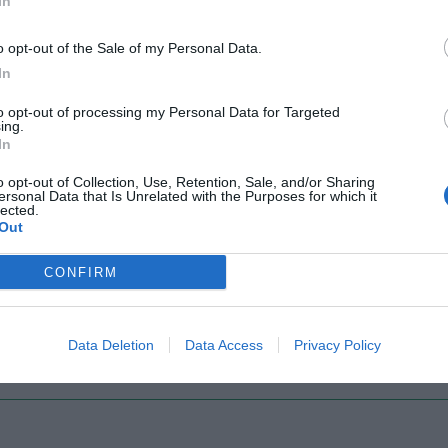
In
o opt-out of the Sale of my Personal Data.
Il Rayo Vallecano spinge per Zamorano
Francia,
In
to opt-out of processing my Personal Data for Targeted
ing.
In
o opt-out of Collection, Use, Retention, Sale, and/or Sharing
ersonal Data that Is Unrelated with the Purposes for which it
lected.
Out
Wiltord vuole giocare
A gennai
CONFIRM
Data Deletion
Data Access
Privacy Policy