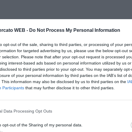
rcato WEB -
Do Not Process My Personal Information
to opt-out of the sale, sharing to third parties, or processing of your per
formation for targeted advertising by us, please use the below opt-out s
r selection. Please note that after your opt-out request is processed y
eing interest-based ads based on personal information utilized by us or
disclosed to third parties prior to your opt-out. You may separately opt-
losure of your personal information by third parties on the IAB’s list of
. This information may also be disclosed by us to third parties on the
IA
Participants
that may further disclose it to other third parties.
eno pressione per lo scudetto
r loro, per tutti, però credo che sia la stessa, perchè
l Data Processing Opt Outs
ti di noi stanno per andare avanti con gli anni e
o opt-out of the Sharing of my personal data.
i. Per loro lo scudetto è un sogno, forse perchè