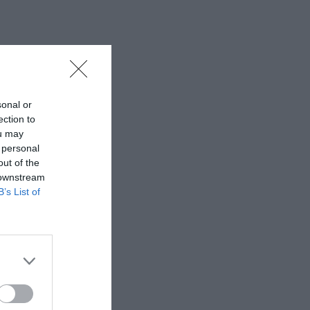
sonal or
ection to
ou may
 personal
out of the
 downstream
B’s List of