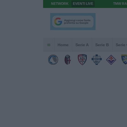
NETWORK
EVENTI LIVE
TMW RA
Home
Serie A
Serie B
Serie