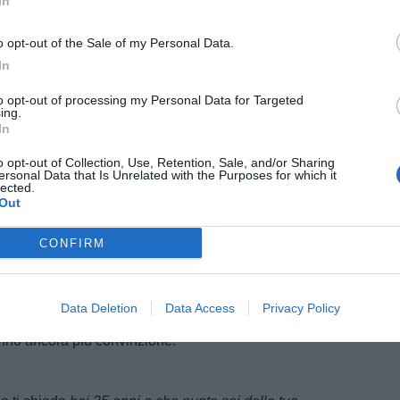
In
e a questo punto, è giusto che ci credano, però devono
to stiamo avanti perciò. Faccio comunque i complimenti
o opt-out of the Sale of my Personal Data.
ssionante".
In
sto punto
to opt-out of processing my Personal Data for Targeted
ing.
 tutti e due, quindi può tornare in corsa, dipende tutto
In
o opt-out of Collection, Use, Retention, Sale, and/or Sharing
ersonal Data that Is Unrelated with the Purposes for which it
lected.
Out
o che vengono da risultati negativi, vedono un po'
dare a Brescia sarà la stessa cosa perchè anche per
CONFIRM
o questo scudetto
Data Deletion
Data Access
Privacy Policy
ntalmente abbiamo visto che siamo forti, lo sapevamo
anno ancora più convinzione."