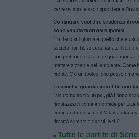
"No sono stato interpretato male. Se u
carriera
, non posso rispondere all'inizio,
Continuare vuol dire scadenza di con
sono venute fuori delle ipotesi.
"Ho letto sul giornale quello che è usc
società non ho ancora parlato. Non pre
non pretendo i soldi che guadagno ades
mettere zizzania nell'ambiente. Come h
niente. C'è un ipotesi che posso rimaner
La vecchia guardia potrebbe non far
"sicuramente tra un po', già l'anno scor
rimpiazzarci come è normale per tutte 
piano andremo via e il Milan andrà ava
rimarrà sempre a questi livelli".
Tutte le partite di Seri