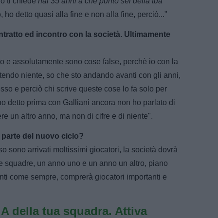
no ti chiede
hai 35 anni a che punto sei della tua
 ho detto quasi alla fine e non alla fine, perciò..."
tratto ed incontro con la società. Ultimamente
ito e assolutamente sono cose false, perchè io con la
tendo niente, so che sto andando avanti con gli anni,
so e perciò chi scrive queste cose lo fa solo per
o detto prima con Galliani ancora non ho parlato di
e un altro anno, ma non di cifre e di niente".
 parte del nuovo ciclo?
so sono arrivati moltissimi giocatori, la società dovrà
le squadre, un anno uno e un anno un altro, piano
nti come sempre, comprerà giocatori importanti e
e A della tua squadra. Attiva