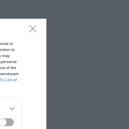
sonal or
ection to
ou may
 personal
out of the
 downstream
B’s List of