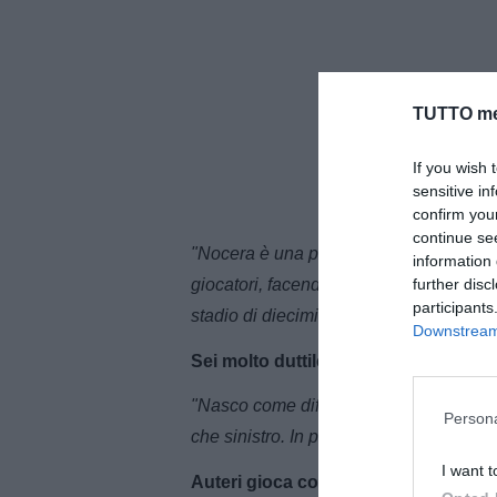
TUTTO me
If you wish 
sensitive in
confirm you
continue se
"Nocera è una piazza molto calda di q
information 
giocatori, facendoci sentire fortunati d
further disc
participants
stadio di diecimila persona è una sens
Downstream 
Sei molto duttile tatticamente, ma ha
"Nasco come difensore centrale, però a
Persona
che sinistro. In più in alcune partite ho
I want t
Auteri gioca con la difesa a tre, in c