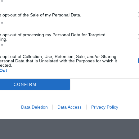
In
ruoli difensivi, ma se il mister me lo chiedesse pur di
o opt-out of the Sale of my Personal Data.
(ride ndr)".
In
i compagni?
to opt-out of processing my Personal Data for Targeted
ing.
iovanile della Juve, mentre con Negro e Caturano siamo
In
ando loro militavano rispettivamente nel Toro e
o opt-out of Collection, Use, Retention, Sale, and/or Sharing
giocatori per averli affrontati nella supercoppa di Lega
ersonal Data that Is Unrelated with the Purposes for which it
lected.
Out
CONFIRM
ssendo anche milanista per me è proprio un mito".
e A della tua squadra. Attiva
Data Deletion
Data Access
Privacy Policy
con DAZN!