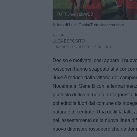
TUTTOmercatoWEB
© foto di Luigi Gasia/TuttoNocerina.com
AUTORE
LUCA ESPOSITO
LUNEDÌ 18 LUGLIO 2011, 23:16
2011
Deciso e motivato: così appare il nuov
rossoneri hanno strappato alla concorr
Juve è reduce dalla vittoria del campio
Nocerina in Serie B con la ferma inten
piuttosto di divenirne un protagonista. 
poliedricità fuori dal comune disimpeg
naturale di centrale. Una duttilità tattic
nell'assestamento della nuova linea d
nuovo difensore rossonero che da doman