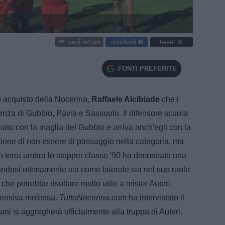
condividi
tweet
vedi letture
FONTI PREFERITE
o acquisto della Nocerina,
Raffaele Alcibiade
che i
enza di Gubbio, Pavia e Sassuolo. Il difensore scuola
nato con la maglia del Gubbio e arriva anch'egli con la
zione di non essere di passaggio nella categoria, ma
In terra umbra lo stopper classe '90 ha dimostrato una
andosi ottimamente sia come laterale sia nel suo ruolo
a che potrebbe risultare molto utile a mister Auteri
ifensiva molossa.
TuttoNocerina.com
ha intervistato il
i si aggregherà ufficialmente alla truppa di Auteri.