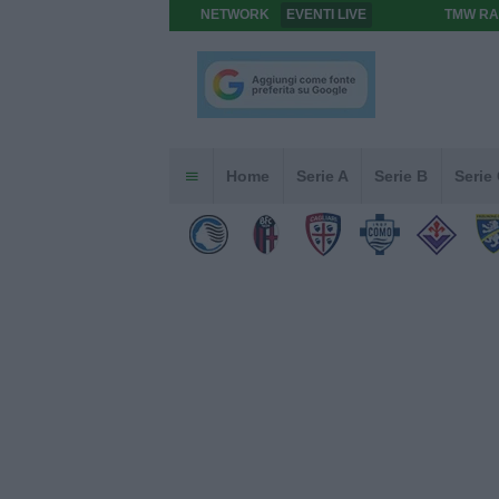
NETWORK
EVENTI LIVE
TMW RA
Home
Serie A
Serie B
Serie