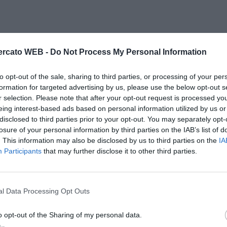
rcato WEB -
Do Not Process My Personal Information
to opt-out of the sale, sharing to third parties, or processing of your per
formation for targeted advertising by us, please use the below opt-out s
r selection. Please note that after your opt-out request is processed y
eing interest-based ads based on personal information utilized by us or
uelle che trasmettono passione ed entusiasmo a noi
disclosed to third parties prior to your opt-out. You may separately opt-
i fare questo mestiere tutte le domeniche.Giocare in uno
losure of your personal information by third parties on the IAB’s list of
. This information may also be disclosed by us to third parties on the
IA
azione piacevole nonchè molto gratificante".
Participants
that may further disclose it to other third parties.
i un ruolo che preferisci?
 Gubbio ho giocato tante volte come terzino sia destro
l Data Processing Opt Outs
 fatto anche l'esterno alto di centrocampo".
o opt-out of the Sharing of my personal data.
he posizione ti vedi?