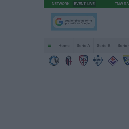
NETWORK
EVENTI LIVE
TMW RA
Home
Serie A
Serie B
Serie