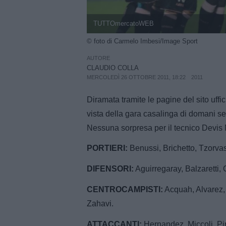
TUTTOmercatoWEB
© foto di Carmelo Imbesi/Image Sport
AUTORE
CLAUDIO COLLA
MERCOLEDÌ 26 OTTOBRE 2011, 18:22
2011
Diramata tramite le pagine del sito uffi
vista della gara casalinga di domani ser
Nessuna sorpresa per il tecnico Devis M
PORTIERI:
Benussi, Brichetto, Tzorvas
DIFENSORI:
Aguirregaray, Balzaretti, 
CENTROCAMPISTI:
Acquah, Alvarez, B
Zahavi.
ATTACCANTI:
Hernandez, Miccoli, Pin