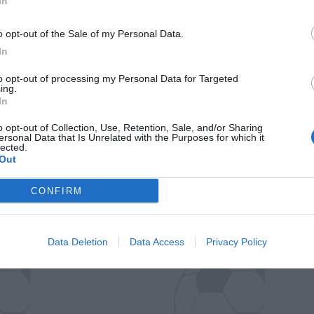
In
o opt-out of the Sale of my Personal Data.
In
to opt-out of processing my Personal Data for Targeted
ing.
In
o opt-out of Collection, Use, Retention, Sale, and/or Sharing
ersonal Data that Is Unrelated with the Purposes for which it
lected.
Out
Il Rayo Vallecano spinge per Zamorano
Francia,
CONFIRM
Data Deletion
Data Access
Privacy Policy