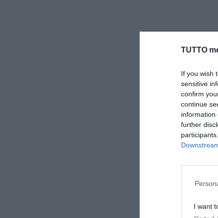
TUTTO me
If you wish 
sensitive in
confirm you
continue se
information 
further disc
participants
Downstream 
Persona
I want t