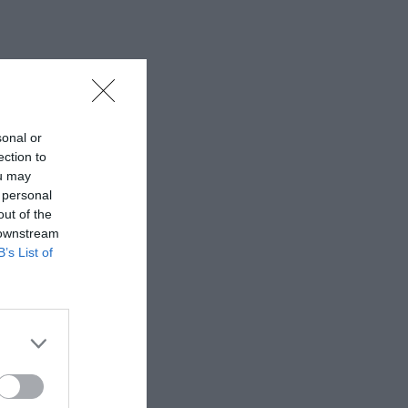
sonal or
ection to
ou may
 personal
out of the
 downstream
B’s List of