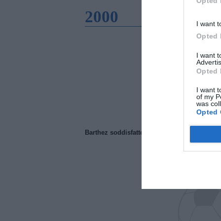
Opted 
2000
I want t
Opted 
I want 
Advertis
Opted 
I want t
of my P
was col
Opted 
Barthez soddisfatto del Manchester United