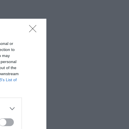
sonal or
ection to
ou may
 personal
out of the
 downstream
B’s List of