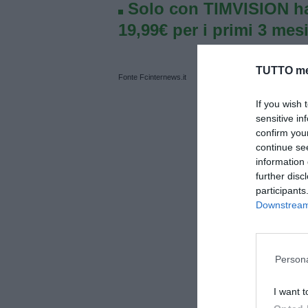
Solo con TIMVISION ha
19,99€ per i primi 3 mesi
TUTTO me
Fonte Fcinternews.it
If you wish 
sensitive in
confirm you
continue se
information 
further disc
participants
Downstream 
Persona
I want t