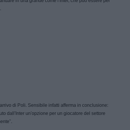
 andare in una grande come l'Inter, che può essere per
.
arrivo di Poli. Sensibile infatti afferma in conclusione:
o dall'Inter un'opzione per un giocatore del settore
ente".