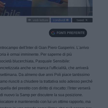
condividi
tweet
vedi letture
FONTI PREFERITE
entrocampo dell'Inter di Gian Piero Gasperini. L'arrivo
oria è ormai imminente. Per saperne di più
 società blucerchiata, Pasquale Sensibile:
oncretizzata anche se manca l'ufficialità, che arriverà
a settimana. Da almeno due anni Poli piace tantissimo
amo riusciti a chiudere la trattativa solo adesso perché
uella del prestito con diritto di riscatto: l'Inter verserà
 di nuovo la Samp per discutere la sua posizione.
iocatore e mantenendo con lui un ottimo rapporto, ma