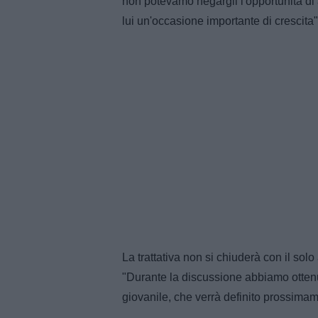
non potevamo negargli l'opportunità di
lui un'occasione importante di crescita"
La trattativa non si chiuderà con il solo 
"Durante la discussione abbiamo ottenut
giovanile, che verrà definito prossimam