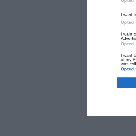
Opted 
I want t
Opted 
I want 
Advertis
Opted 
I want t
of my P
was col
Opted 