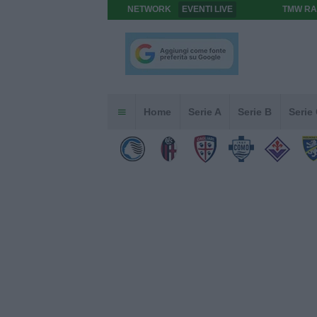
NETWORK
EVENTI LIVE
TMW RA
Home
Serie A
Serie B
Serie