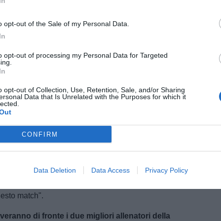
In
o opt-out of the Sale of my Personal Data.
i?
"Ci può essere qualche leggera disparità tra reparto
In
a squadra che si trova al secondo posto in classifica.
to opt-out of processing my Personal Data for Targeted
acciare l'avversario. Dispongono di giocatori fortissimi
ing.
In
e".
o opt-out of Collection, Use, Retention, Sale, and/or Sharing
to?
"Credo che chiunque avrebbe messo la firma per
ersonal Data that Is Unrelated with the Purposes for which it
lected.
punto della stagione dopo le prime quattro sconfitte.
Out
opa che conta. Non abbiamo un calendario semplice,
ilità di essere arbitri del nostro destino. Giocheremo
CONFIRM
o in queste gare possiamo tagliare un traguardo
Data Deletion
Data Access
Privacy Policy
i avversari vanno affrontati con rispetto, non con paura.
uesto match".
eranno di fronte i due migliori allenatori della