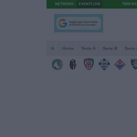
NETWORK
EVENTI LIVE
TMW RA
Home
Serie A
Serie B
Serie