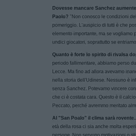
Dovesse mancare Sanchez aumentereb
Paolo?
"Non conosco le condizioni del 
pomeriggio. L'auspicio di tutti è che 
elemento importante, ma se vogliamo p
undici giocatori, soprattutto se entriamo 
Quanto è forte lo spirito di rivalsa do
periodo fallimentare, abbiamo perso due
Lecce. Ma fino ad allora avevamo inanell
nella storia dell'Udinese. Nessuno è in
senza Sanchez. Potevamo vincere cont
che ci è costata cara. Questo è il calc
Peccato, perché avremmo meritato alm
Al "San Poalo" il clima sarà rovente..
età della rosa ci sia anche molta esper
persone. Non servono motivazioni o sti