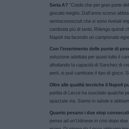
Seria A?
"Credo che per gran parte del
giocato meglio. Dall'anno scorso abbia
semisconosciuti che si sono rivelati im
cambiata più di tanto. Ritengo quindi ch
Napoli sta facendo un campionato egreg
Con l'inserimento delle punte di pes
soluzione adottata per quasi tutto il ca
afruttando la capacità di Sanchez di cr
però, si può cambiare il tipo di gioco.
Oltre alle qualità tecniche il Napoli
partita di Lecce ha suscitato qualche p
spazzate via. Siamo in salute e abbiamo
Quanto pesano i due stop consecut
penso ad un'Udinese in crisi dopo due r
mano. Di ritorno da Lecce abbiamo trovato