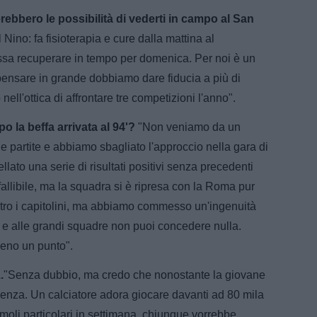
bero le possibilità di vederti in campo al San
Nino: fa fisioterapia e cure dalla mattina al
possa recuperare in tempo per domenica. Per noi è un
ensare in grande dobbiamo dare fiducia a più di
nell'ottica di affrontare tre competizioni l'anno".
po la beffa arrivata al 94'?
"Non veniamo da un
 partite e abbiamo sbagliato l'approccio nella gara di
ato una serie di risultati positivi senza precedenti
fallibile, ma la squadra si è ripresa con la Roma pur
ro i capitolini, ma abbiamo commesso un'ingenuità
io e alle grandi squadre non puoi concedere nulla.
eno un punto".
.
"Senza dubbio, ma credo che nonostante la giovane
ienza. Un calciatore adora giocare davanti ad 80 mila
moli particolari in settimana, chiunque vorrebbe