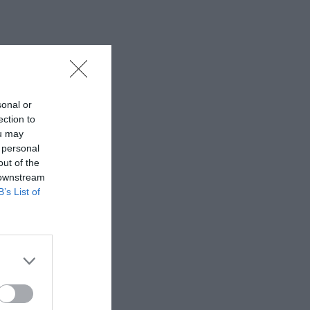
sonal or
ection to
ou may
 personal
out of the
 downstream
B’s List of