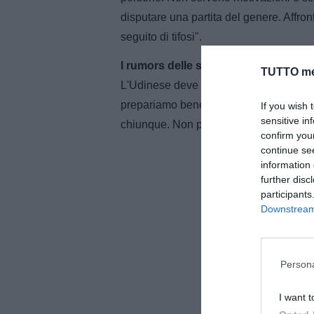
disputare una partita del genere. Affro
seguito di tifosi".
I rumors delle settimana vi hanno dis
TUTTO me
L'Udinese deve solo pensare a fare be
prepariamo bene la gara e siamo in forma
If you wish 
sensitive in
chiunque. Non pensiamo agli altri e con
confirm you
continue se
information 
further disc
participants
Downstream 
Persona
I want t