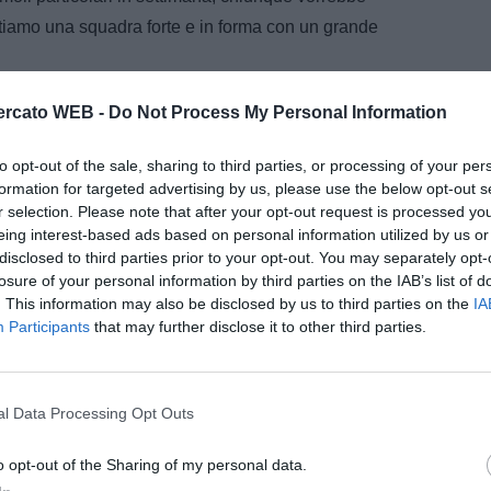
ntiamo una squadra forte e in forma con un grande
tratto?
"Personalmente non mi hanno toccato.
rcato WEB -
Do Not Process My Personal Information
ne la propria parte. Abbiamo dimostrato che quando
 dal punto di vista fisico diamo filo da torcere a
to opt-out of the sale, sharing to third parties, or processing of your per
formation for targeted advertising by us, please use the below opt-out s
centriamoci sulla partita".
r selection. Please note that after your opt-out request is processed y
eing interest-based ads based on personal information utilized by us or
disclosed to third parties prior to your opt-out. You may separately opt-
losure of your personal information by third parties on the IAB’s list of
. This information may also be disclosed by us to third parties on the
IA
Participants
that may further disclose it to other third parties.
l Data Processing Opt Outs
o opt-out of the Sharing of my personal data.