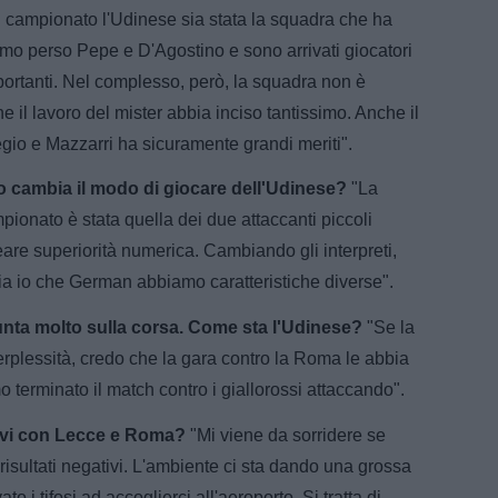
 campionato l'Udinese sia stata la squadra che ha
mo perso Pepe e D'Agostino e sono arrivati giocatori
portanti. Nel complesso, però, la squadra non è
e il lavoro del mister abbia inciso tantissimo. Anche il
io e Mazzarri ha sicuramente grandi meriti".
o cambia il modo di giocare dell'Udinese?
"La
mpionato è stata quella dei due attaccanti piccoli
eare superiorità numerica. Cambiando gli interpreti,
 Sia io che German abbiamo caratteristiche diverse".
 punta molto sulla corsa. Come sta l'Udinese?
"Se la
erplessità, credo che la gara contro la Roma le abbia
 terminato il match contro i giallorossi attaccando".
ivi con Lecce e Roma?
"Mi viene da sorridere se
isultati negativi. L'ambiente ci sta dando una grossa
 i tifosi ad accoglierci all'aeroporto. Si tratta di