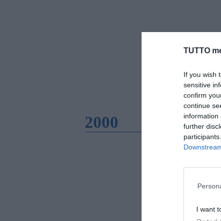
TUTTO me
If you wish 
sensitive in
confirm you
continue se
information 
2000
further disc
participants
Downstream 
Persona
I want t