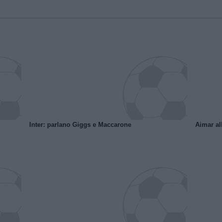
Inter: parlano Giggs e Maccarone
Aimar al