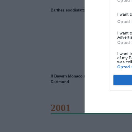
Opted 
Barthez soddisfatto del Manchester United
I want t
Opted 
I want 
Advertis
Opted 
I want t
of my P
was col
Opted 
Il Bayern Monaco ridimensiona il Borussia
Dortmund
2001