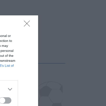
sonal or
ection to
ou may
 personal
out of the
 downstream
B’s List of