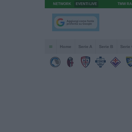
NETWORK
EVENTI LIVE
TMW RA
Home
Serie A
Serie B
Serie