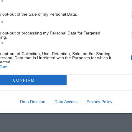
In
Il Rayo Vallecano spinge per Zamorano
Francia,
o opt-out of the Sale of my Personal Data.
In
to opt-out of processing my Personal Data for Targeted
ing.
In
o opt-out of Collection, Use, Retention, Sale, and/or Sharing
ersonal Data that Is Unrelated with the Purposes for which it
lected.
Out
Wiltord vuole giocare
A gennai
CONFIRM
Data Deletion
Data Access
Privacy Policy