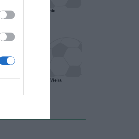
 il Marsiglia senza presidente
o ipotesi scambio Davids-Vieira