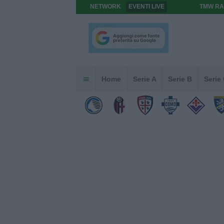
NETWORK
EVENTI LIVE
TMW RA
Home
Serie A
Serie B
Serie