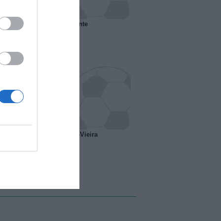
 il Marsiglia senza presidente
o ipotesi scambio Davids-Vieira