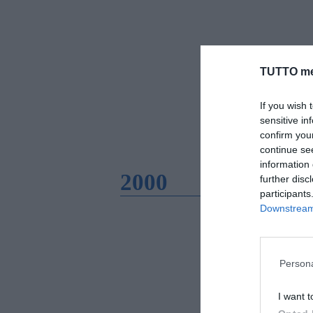
TUTTO me
If you wish 
sensitive in
confirm you
continue se
information 
2000
further disc
participants
Downstream 
Persona
I want t