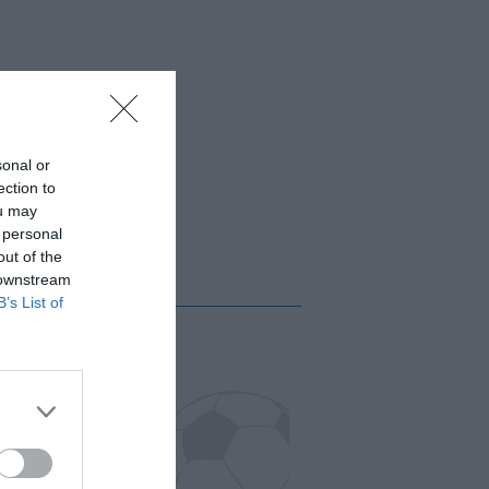
sonal or
ection to
ou may
 personal
out of the
 downstream
B’s List of