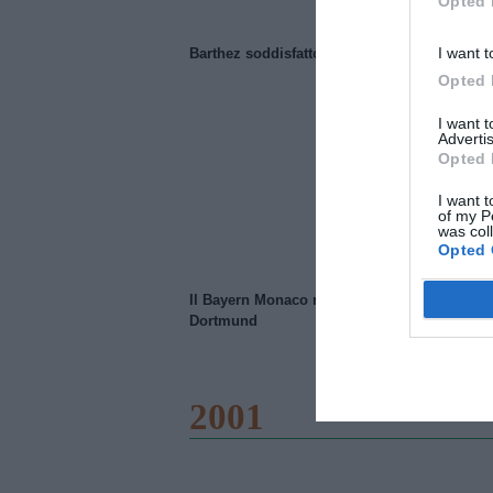
Opted 
I want t
Barthez soddisfatto del Manchester United
Opted 
I want 
Advertis
Opted 
I want t
of my P
was col
Opted 
Il Bayern Monaco ridimensiona il Borussia
Dortmund
2001