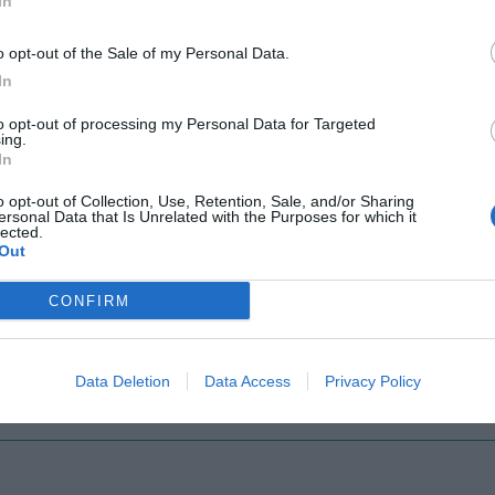
In
o opt-out of the Sale of my Personal Data.
Il Rayo Vallecano spinge per Zamorano
Francia,
In
to opt-out of processing my Personal Data for Targeted
ing.
In
o opt-out of Collection, Use, Retention, Sale, and/or Sharing
ersonal Data that Is Unrelated with the Purposes for which it
lected.
Out
Wiltord vuole giocare
A gennai
CONFIRM
Data Deletion
Data Access
Privacy Policy