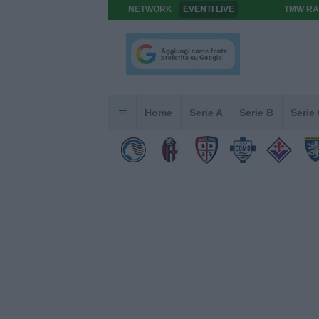
NETWORK
EVENTI LIVE
TMW RA
Home
Serie A
Serie B
Serie