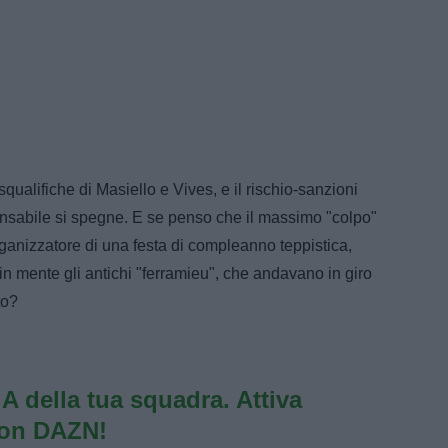
squalifiche di Masiello e Vives, e il rischio-sanzioni
ponsabile si spegne. E se penso che il massimo "colpo"
anizzatore di una festa di compleanno teppistica,
o in mente gli antichi "ferramieu", che andavano in giro
to?
e A della tua squadra. Attiva
con DAZN!