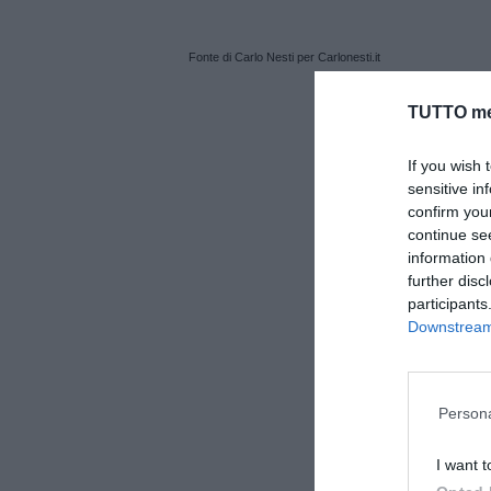
Fonte di Carlo Nesti per Carlonesti.it
TUTTO me
If you wish 
sensitive in
confirm you
continue se
information 
further disc
participants
Downstream 
Persona
I want t