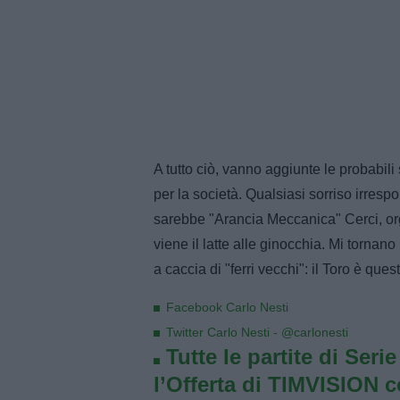
A tutto ciò, vanno aggiunte le probabili 
per la società. Qualsiasi sorriso irres
sarebbe "Arancia Meccanica" Cerci, org
viene il latte alle ginocchia. Mi tornan
a caccia di "ferri vecchi": il Toro è ques
Facebook Carlo Nesti
Twitter Carlo Nesti - @carlonesti
Tutte le partite di Seri
l’Offerta di TIMVISION 