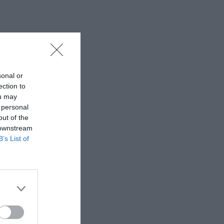
sonal or
ection to
ou may
 personal
out of the
 downstream
B’s List of