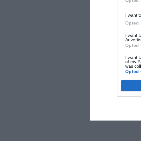
Opted 
I want t
Opted 
I want 
Advertis
Opted 
I want t
of my P
was col
Opted 