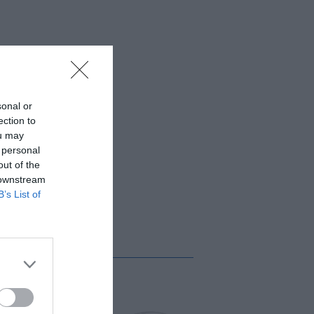
sonal or
ection to
ou may
 personal
out of the
 downstream
B’s List of