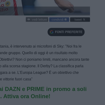
condividi
tweet
vedi letture
FONTI PREFERITE
nia, è intervenuto ai microfoni di Sky: "Noi fra le
nde gruppo. Quello di oggi è un risultato molto
Obiettivi? Non ci poniamo limiti, mancano ancora tante
o alla scorsa stagione. Il Derby? La classifica parla
 gara a se. L'Europa League? È un obiettivo che
vittorie fuori casa"
i DAZN e PRIME in promo a soli
. Attiva ora Online!