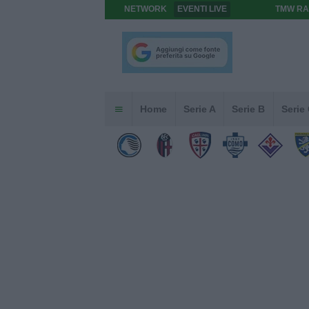
NETWORK
EVENTI LIVE
TMW RA
Home
Serie A
Serie B
Serie