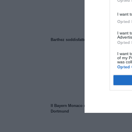
Opted 
I want t
Opted 
I want 
Advertis
Barthez soddisfatto del Manchester United
Opted 
I want t
of my P
was col
Opted 
Il Bayern Monaco ridimensiona il Borussia
Dortmund