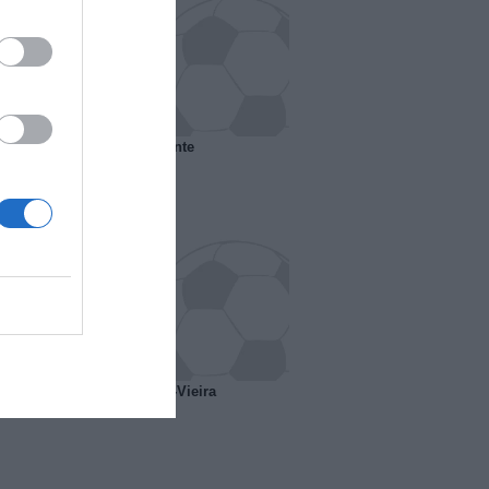
 il Marsiglia senza presidente
o ipotesi scambio Davids-Vieira