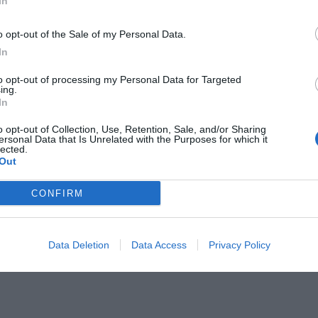
In
o opt-out of the Sale of my Personal Data.
In
to opt-out of processing my Personal Data for Targeted
ing.
Il Rayo Vallecano spinge per Zamorano
Francia,
In
o opt-out of Collection, Use, Retention, Sale, and/or Sharing
ersonal Data that Is Unrelated with the Purposes for which it
lected.
Out
CONFIRM
Data Deletion
Data Access
Privacy Policy
Wiltord vuole giocare
A gennai