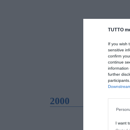
TUTTO me
If you wish 
sensitive in
confirm you
continue se
information 
further disc
participants
Downstream 
2000
Persona
I want t