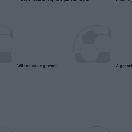
Il Rayo Vallecano spinge per Zamorano
Francia,
Wiltord vuole giocare
A gennai