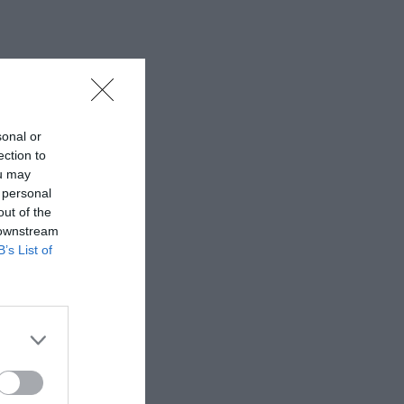
sonal or
ection to
ou may
 personal
out of the
 downstream
B’s List of