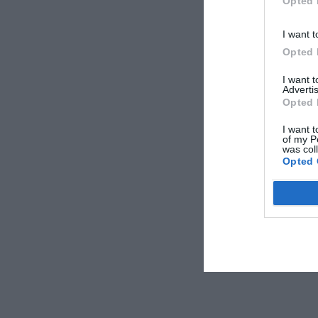
Opted 
I want t
Opted 
I want 
Advertis
Opted 
I want t
of my P
was col
Opted 