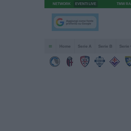
NETWORK
EVENTI LIVE
TMW RA
Home
Serie A
Serie B
Serie