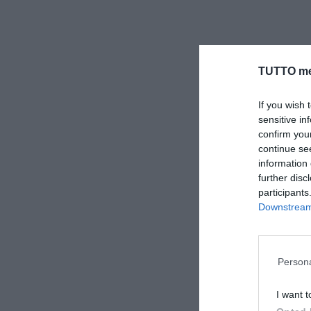
TUTTO me
If you wish 
sensitive in
confirm you
continue se
information 
further disc
participants
Downstream 
Persona
I want t