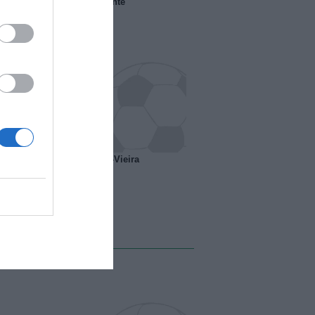
 il Marsiglia senza presidente
o ipotesi scambio Davids-Vieira