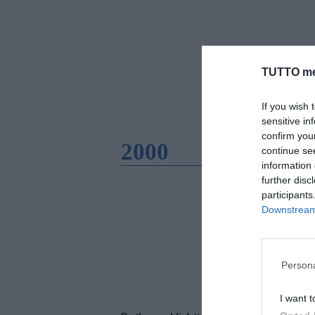
TUTTO me
If you wish 
sensitive in
confirm you
2000
continue se
information 
further disc
participants
Downstream 
Persona
I want t