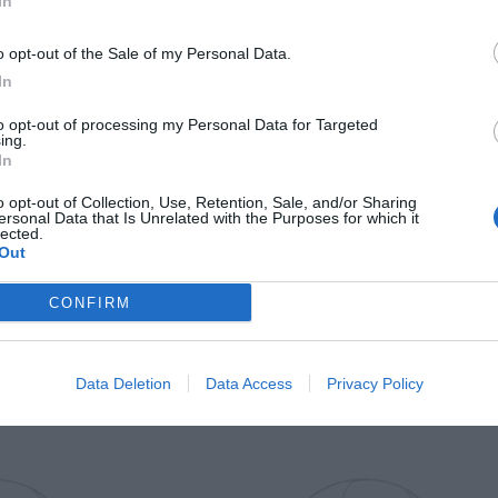
In
Il Rayo Vallecano spinge per Zamorano
Francia,
o opt-out of the Sale of my Personal Data.
In
to opt-out of processing my Personal Data for Targeted
ing.
In
o opt-out of Collection, Use, Retention, Sale, and/or Sharing
ersonal Data that Is Unrelated with the Purposes for which it
lected.
Out
Wiltord vuole giocare
A gennai
CONFIRM
Data Deletion
Data Access
Privacy Policy