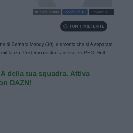
condividi
tweet
vedi letture
FONTI PREFERITE
ione di Bernard Mendy (30), elemento che si è separato
 militanza. L'esterno destro francese, ex PSG, Hull
e A della tua squadra. Attiva
con DAZN!