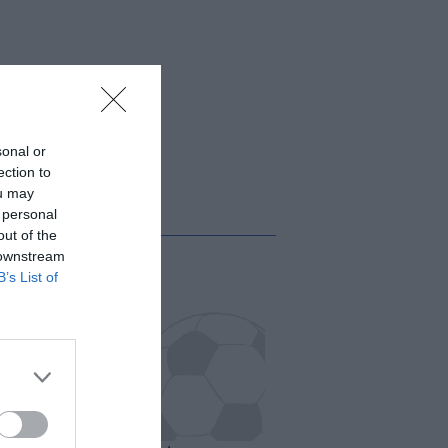
sonal or
ection to
ou may
 personal
out of the
 downstream
B’s List of