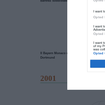
Opted 
Barthez soddisfatto del Manchester United
I want t
Opted 
I want 
Advertis
Opted 
I want t
of my P
was col
Opted 
Il Bayern Monaco ridimensiona il Borussia
Dortmund
2001