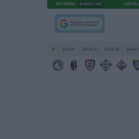
NETWORK
EVENTI LIVE
TMW RA
Home
Serie A
Serie B
Serie