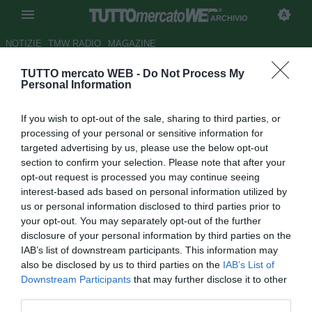
ARCHIVIO
NOTIZIE
TMW RADIO
MAGAZINE
TUTTO mercato WEB -
Do Not Process My
ESCLUSIVA TMW - Del Nero:
Personal Information
"Voglio tornare in pista"
If you wish to opt-out of the sale, sharing to third parties, or
Autore Gaetano Mocciaro
processing of your personal or sensitive information for
17.08.2012 18:30
2012
targeted advertising by us, please use the below opt-out
vedi letture
section to confirm your selection. Please note that after your
opt-out request is processed you may continue seeing
interest-based ads based on personal information utilized by
us or personal information disclosed to third parties prior to
your opt-out. You may separately opt-out of the further
disclosure of your personal information by third parties on the
IAB’s list of downstream participants. This information may
also be disclosed by us to third parties on the
IAB’s List of
Downstream Participants
that may further disclose it to other
third parties.
© foto di Federico De Luca