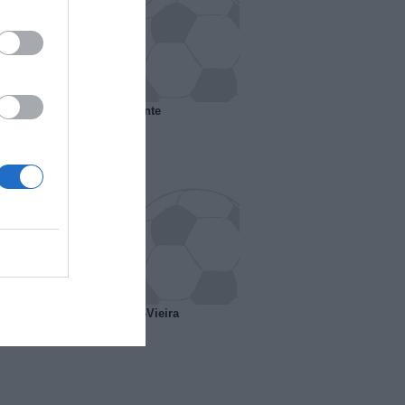
 il Marsiglia senza presidente
o ipotesi scambio Davids-Vieira