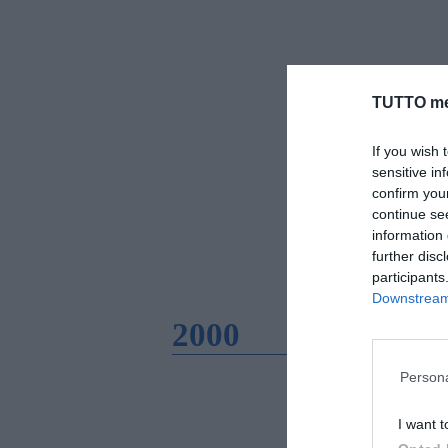
TUTTO me
If you wish 
sensitive in
confirm you
continue se
information 
further disc
participants
Downstream 
2000
Persona
I want t