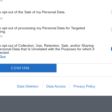
In
o opt-out of the Sale of my Personal Data.
In
to opt-out of processing my Personal Data for Targeted
Il Rayo Vallecano spinge per Zamorano
Francia,
ing.
In
o opt-out of Collection, Use, Retention, Sale, and/or Sharing
ersonal Data that Is Unrelated with the Purposes for which it
lected.
Out
CONFIRM
Data Deletion
Data Access
Privacy Policy
Wiltord vuole giocare
A gennai