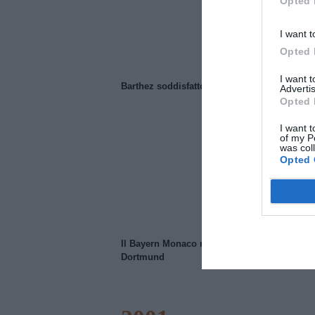
Opted 
I want t
Opted 
I want 
Barthez soddisfatto del Manchester United
Advertis
Opted 
I want t
of my P
was col
Opted 
Il Bayern Monaco ridimensiona il Borussia
Dortmund