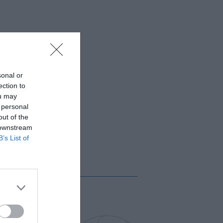
sonal or
ection to
ou may
 personal
out of the
 downstream
B’s List of