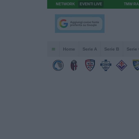
NETWORK
EVENTI LIVE
TMW RA
Home
Serie A
Serie B
Serie