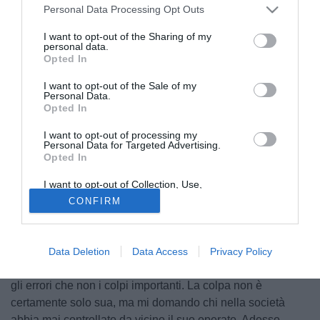
Personal Data Processing Opt Outs
I want to opt-out of the Sharing of my
personal data.
Opted In
I want to opt-out of the Sale of my
Personal Data.
Opted In
I want to opt-out of processing my
Personal Data for Targeted Advertising.
Opted In
© foto di Federico De Luca
"In casa Fiorentina cambiano i personaggi, ma non gli
I want to opt-out of Collection, Use,
Retention, Sale, and/or Sharing of my
scenari". Così il giornalista Rai, Fabrizio Failla, intervenuto
CONFIRM
Personal Data that Is Unrelated with the
Purposes for which it was collected.
a Radio Blu. "La situazione di Corvino mi ricorda quella di
Opted Out
Prandelli. Si diceva che il suo rinnovo fosse una formalità,
poi sappiamo come è finita. Io non credo che Corvino
Data Deletion
Data Access
Privacy Policy
rimarrà a Firenze. Nella lista delle sue operazioni sono più
gli errori che non i colpi importanti. La colpa non è
certamente solo sua, ma mi domando chi nella società
abbia mai controllato da vicino il suo operato. Adesso