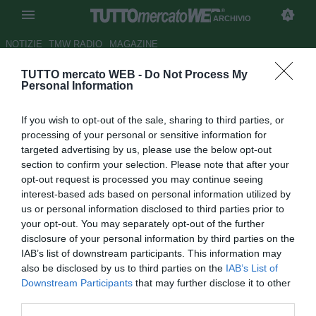
ARCHIVIO
NOTIZIE
TMW RADIO
MAGAZINE
TUTTO mercato WEB -
Do Not Process My
Fabrizio Failla: "Fiorentina,
Personal Information
Corvino va via. Urgono
If you wish to opt-out of the sale, sharing to third parties, or
decisioni"
processing of your personal or sensitive information for
targeted advertising by us, please use the below opt-out
Autore Redazione TMW.
section to confirm your selection. Please note that after your
12.02.2012 07:45
2012
opt-out request is processed you may continue seeing
vedi letture
interest-based ads based on personal information utilized by
us or personal information disclosed to third parties prior to
your opt-out. You may separately opt-out of the further
disclosure of your personal information by third parties on the
IAB’s list of downstream participants. This information may
also be disclosed by us to third parties on the
IAB’s List of
Downstream Participants
that may further disclose it to other
third parties.