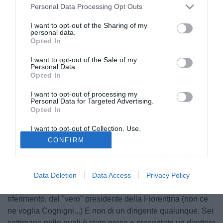
Personal Data Processing Opt Outs
I want to opt-out of the Sharing of my
personal data.
Opted In
I want to opt-out of the Sale of my
Personal Data.
Opted In
I want to opt-out of processing my
Personal Data for Targeted Advertising.
Opted In
© foto di Federico De Luca
E con oggi sono 36 giorni, 864 ore, 51840 minuti che
I want to opt-out of Collection, Use,
Retention, Sale, and/or Sharing of my
Andrea Della Valle tace sull'argomento
CONFIRM
Personal Data that Is Unrelated with the
Purposes for which it was collected.
Fiorentina. L'ennesimo tormentone? Forse... certamente
Opted Out
nessuno ne sentiva il bisogno. Con oggi, infatti, si entra
nella sesta settimana di silenzio, un mese abbondante di
Data Deletion
Data Access
Privacy Policy
assenza fisica e verbale del "patron", dell'azionista di
riferimento, del "vero" presidente della Fiorentina (non ce
ne voglia Cognigni...) E non di un dirigente qualunque. Sei
settimane nelle quali è stato preso e presentato un direttore