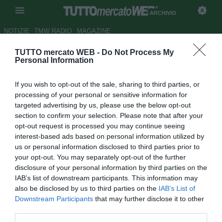
ARCHIVIO
NOTIZIE
TMW RADIO
MAGAZINE
TUTTO mercato WEB -
Do Not Process My
Fiorentina: il ritorno di Della
Personal Information
Valle più importante della
If you wish to opt-out of the sale, sharing to third parties, or
conferma di Jovetic
processing of your personal or sensitive information for
targeted advertising by us, please use the below opt-out
Autore Redazione TMW.
section to confirm your selection. Please note that after your
18.06.2012 08:02
2012
opt-out request is processed you may continue seeing
vedi letture
interest-based ads based on personal information utilized by
us or personal information disclosed to third parties prior to
your opt-out. You may separately opt-out of the further
disclosure of your personal information by third parties on the
IAB’s list of downstream participants. This information may
also be disclosed by us to third parties on the
IAB’s List of
Downstream Participants
that may further disclose it to other
third parties.