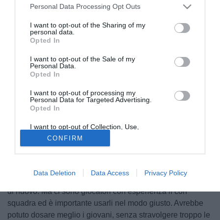
Personal Data Processing Opt Outs
I want to opt-out of the Sharing of my
personal data.
Opted In
I want to opt-out of the Sale of my
Personal Data.
Opted In
I want to opt-out of processing my
Personal Data for Targeted Advertising.
Opted In
© foto di Daniele Buffa/Image Sport
I want to opt-out of Collection, Use,
Dopo settimane di silenzio è tornato a parlare Claudio
Retention, Sale, and/or Sharing of my
CONFIRM
Personal Data that Is Unrelated with the
Ranieri. L'ex allenatore dell'Inter è stato intervistato da
Purposes for which it was collected.
Opted Out
BBC Sport riguardo alcune vicende del campionato
inglese. In particolare, il tema caldo è stato il Chelsea:
Data Deletion
Data Access
Privacy Policy
"Villas-Boas è stato sfortunato perché voleva fare qualcosa
di nuovo. Ma ci sono giocatori con esperienza lì con
squadra ed è importante usarli nel modo giusto. Avrebbe
potuto dosare meglio i giovani, senza stravolgere troppo le