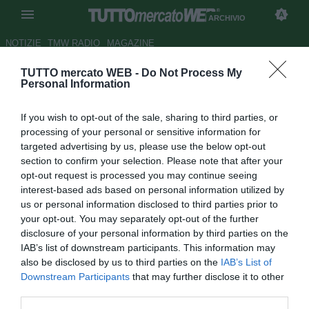
ARCHIVIO
NOTIZIE
TMW RADIO
MAGAZINE
TUTTO mercato WEB -
Do Not Process My
Inter, Ranieri consiglia
Personal Information
Stramaccioni: "L'età non conta"
If you wish to opt-out of the sale, sharing to third parties, or
Autore Antonio Vitiello
processing of your personal or sensitive information for
16.04.2012 15:45
2012
targeted advertising by us, please use the below opt-out
vedi letture
section to confirm your selection. Please note that after your
opt-out request is processed you may continue seeing
interest-based ads based on personal information utilized by
us or personal information disclosed to third parties prior to
your opt-out. You may separately opt-out of the further
disclosure of your personal information by third parties on the
IAB’s list of downstream participants. This information may
also be disclosed by us to third parties on the
IAB’s List of
Downstream Participants
that may further disclose it to other
third parties.