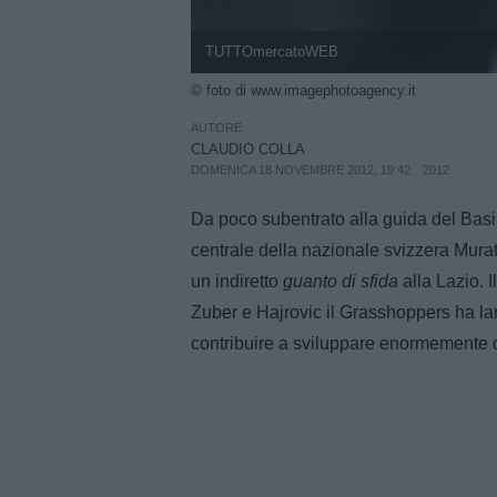
TUTTOmercatoWEB
© foto di www.imagephotoagency.it
AUTORE
CLAUDIO COLLA
DOMENICA 18 NOVEMBRE 2012, 19:42
2012
Da poco subentrato alla guida del Basil
centrale della nazionale svizzera Mura
un indiretto
guanto di sfida
alla Lazio. I
Zuber e Hajrovic il Grasshoppers ha lan
contribuire a sviluppare enormemente da