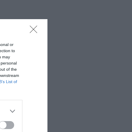
sonal or
ection to
ou may
 personal
out of the
 downstream
B’s List of