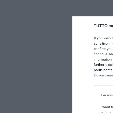
TUTTO me
If you wish 
sensitive in
confirm you
continue se
information 
further disc
participants
Downstream 
Persona
I want t