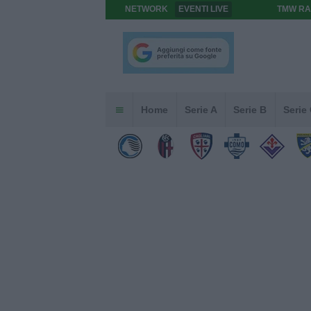
NETWORK
EVENTI LIVE
TMW RA
Home
Serie A
Serie B
Serie