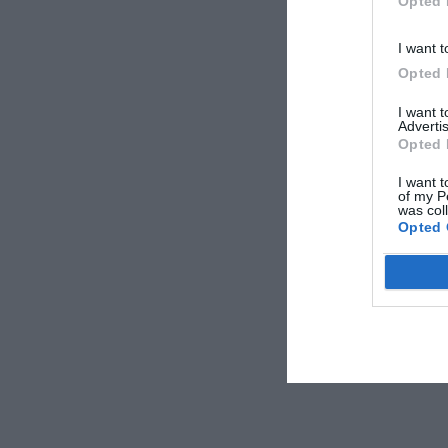
Opted 
I want t
Opted 
I want 
Advertis
Opted 
I want t
of my P
was col
Opted 