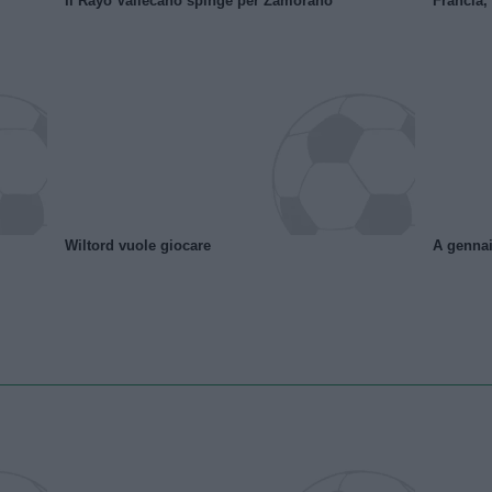
Il Rayo Vallecano spinge per Zamorano
Francia,
Wiltord vuole giocare
A gennai