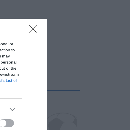
sonal or
ection to
ou may
 personal
out of the
 downstream
B’s List of