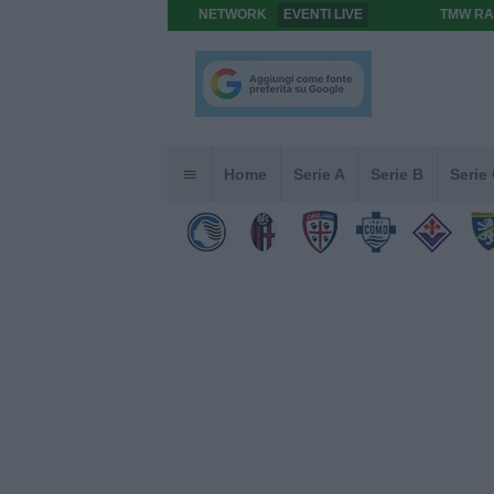
NETWORK
EVENTI LIVE
TMW RA
Home
Serie A
Serie B
Serie