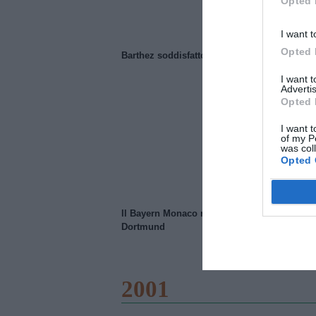
Opted 
I want t
Opted 
Barthez soddisfatto del Manchester United
I want 
Advertis
Opted 
I want t
of my P
was col
Opted 
Il Bayern Monaco ridimensiona il Borussia
Dortmund
2001