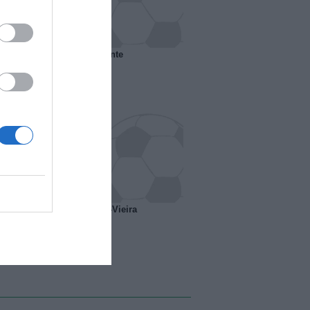
 il Marsiglia senza presidente
o ipotesi scambio Davids-Vieira