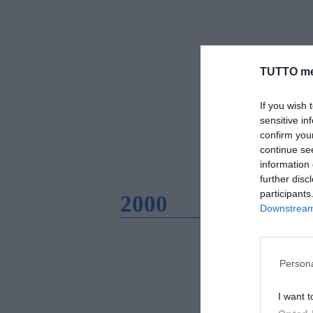
TUTTO me
If you wish 
sensitive in
confirm you
continue se
information 
further disc
participants
2000
Downstream 
Persona
I want t