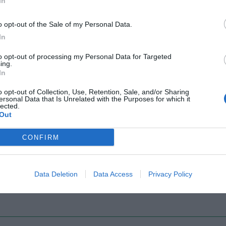
In
o opt-out of the Sale of my Personal Data.
In
Il Rayo Vallecano spinge per Zamorano
Francia,
to opt-out of processing my Personal Data for Targeted
ing.
In
o opt-out of Collection, Use, Retention, Sale, and/or Sharing
ersonal Data that Is Unrelated with the Purposes for which it
lected.
Out
CONFIRM
Wiltord vuole giocare
A gennai
Data Deletion
Data Access
Privacy Policy