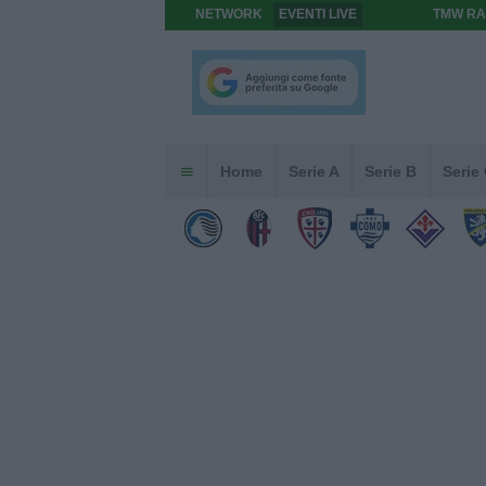
NETWORK
EVENTI LIVE
TMW RA
Home
Serie A
Serie B
Serie