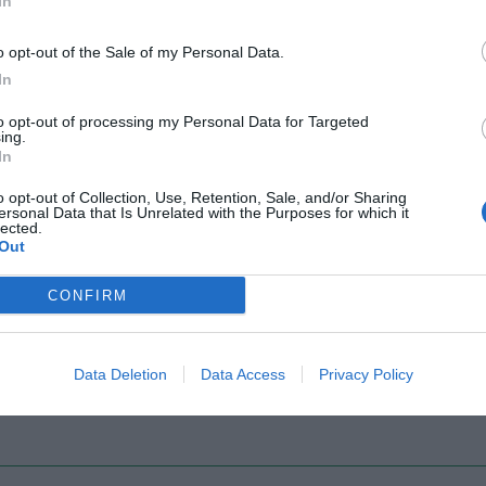
In
o opt-out of the Sale of my Personal Data.
In
Il Rayo Vallecano spinge per Zamorano
Francia,
to opt-out of processing my Personal Data for Targeted
ing.
In
o opt-out of Collection, Use, Retention, Sale, and/or Sharing
ersonal Data that Is Unrelated with the Purposes for which it
lected.
Out
CONFIRM
Wiltord vuole giocare
A gennai
Data Deletion
Data Access
Privacy Policy