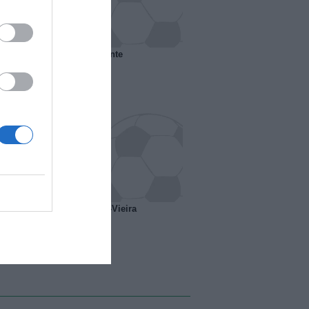
 il Marsiglia senza presidente
o ipotesi scambio Davids-Vieira