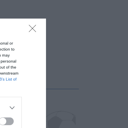
sonal or
ection to
ou may
 personal
out of the
 downstream
B’s List of