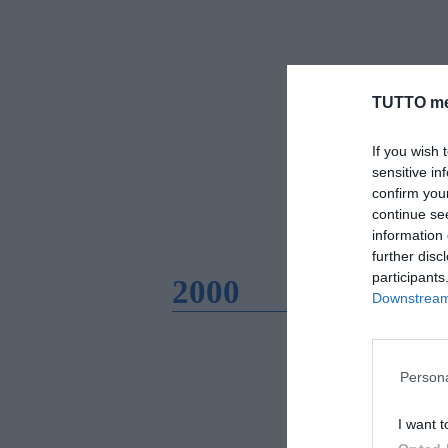
TUTTO me
If you wish 
sensitive in
confirm you
continue se
information 
further disc
participants
2000
Downstream 
Persona
I want t