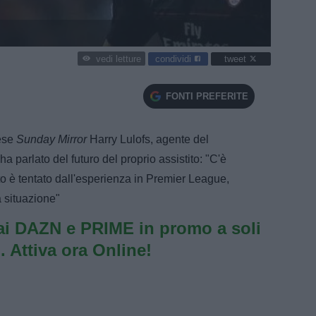
condividi
tweet
vedi letture
FONTI PREFERITE
lese
Sunday Mirror
Harry Lulofs, agente del
a parlato del futuro del proprio assistito: "C'è
ito è tentato dall'esperienza in Premier League,
 situazione"
i DAZN e PRIME in promo a soli
. Attiva ora Online!