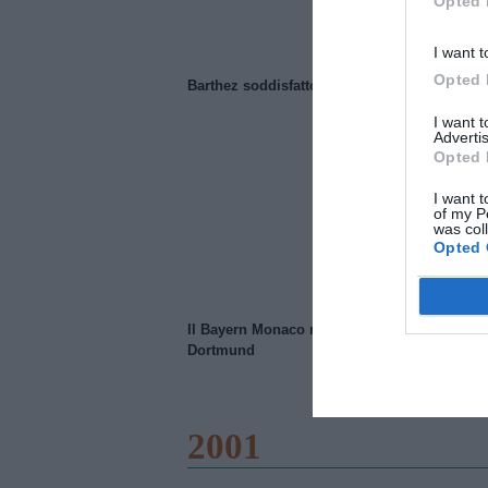
Opted 
I want t
Opted 
Barthez soddisfatto del Manchester United
I want 
Advertis
Opted 
I want t
of my P
was col
Opted 
Il Bayern Monaco ridimensiona il Borussia
Dortmund
2001