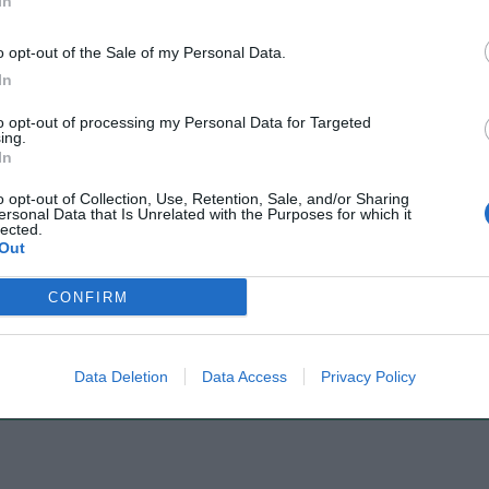
In
Il Rayo Vallecano spinge per Zamorano
Francia,
o opt-out of the Sale of my Personal Data.
In
to opt-out of processing my Personal Data for Targeted
ing.
In
o opt-out of Collection, Use, Retention, Sale, and/or Sharing
ersonal Data that Is Unrelated with the Purposes for which it
lected.
Out
Wiltord vuole giocare
A gennai
CONFIRM
Data Deletion
Data Access
Privacy Policy