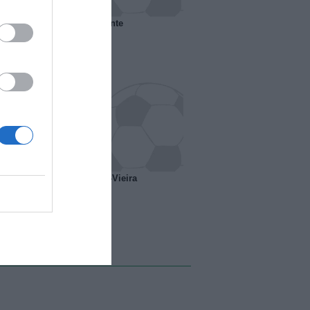
 il Marsiglia senza presidente
o ipotesi scambio Davids-Vieira