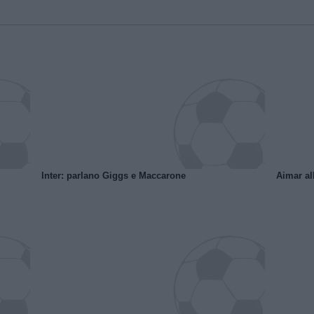
Inter: parlano Giggs e Maccarone
Aimar al