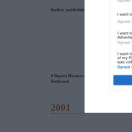
Opted 
Barthez soddisfatto del Manchester United
I want t
Opted 
I want 
Advertis
Opted 
I want t
of my P
was col
Opted 
Il Bayern Monaco ridimensiona il Borussia
Dortmund
2001