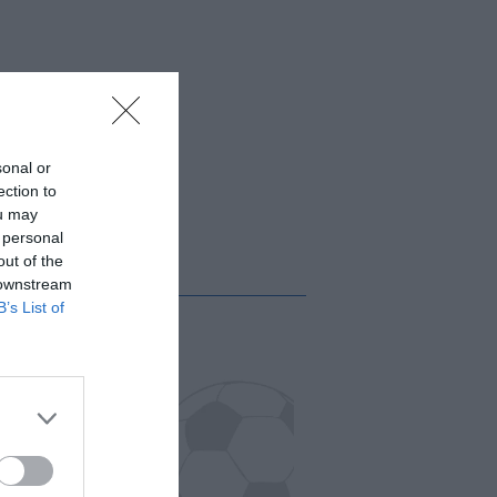
sonal or
ection to
ou may
 personal
out of the
 downstream
B’s List of