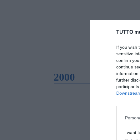
TUTTO me
If you wish 
sensitive in
confirm you
continue se
information 
2000
further disc
participants
Downstream 
Persona
I want t