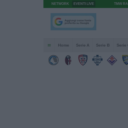
NETWORK
EVENTI LIVE
TMW RA
Home
Serie A
Serie B
Serie