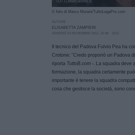
TUTTOmercatoWEB
© foto di Marco Murani/TuttoLegaPro.com
AUTORE
ELISABETTA ZAMPIERI
VENERDÌ 23 NOVEMBRE 2012, 16:48
2012
Il tecnico del Padova Fulvio Pea ha co
Crotone: "Credo proporrò un Padova div
riporta
TuttoB.com
-. La squadra deve av
formazione, la squadra certamente può 
importante è tenere la squadra compatt
cosa che gestisce la societá, sono conc