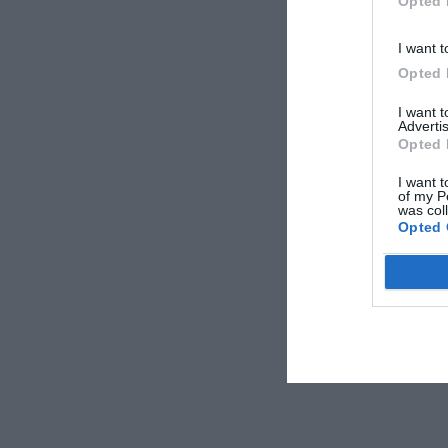
Opted 
I want t
Opted 
I want 
Advertis
Opted 
I want t
of my P
was col
Opted 