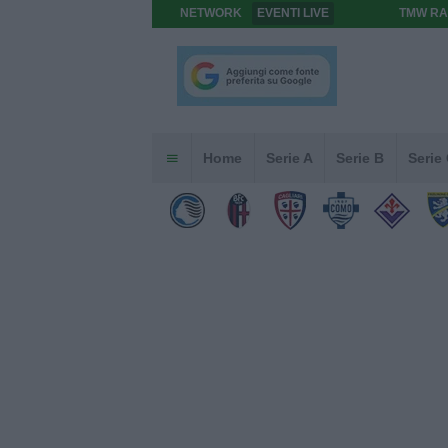
NETWORK
EVENTI LIVE
TMW RA
Home
Serie A
Serie B
Serie