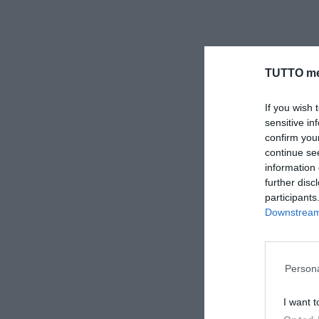
TUTTO me
If you wish 
sensitive in
confirm you
continue se
information 
further disc
participants
Downstream 
Persona
I want t