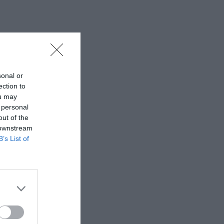
sonal or
ection to
ou may
 personal
out of the
 downstream
B’s List of