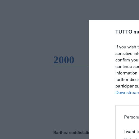
TUTTO me
If you wish 
sensitive in
2000
confirm you
continue se
information 
further disc
participants
Downstream 
Persona
I want t
Barthez soddisfatto del Manchester United