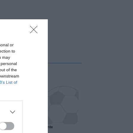
sonal or
ection to
ou may
 personal
out of the
 downstream
B’s List of
 il Marsiglia senza presidente