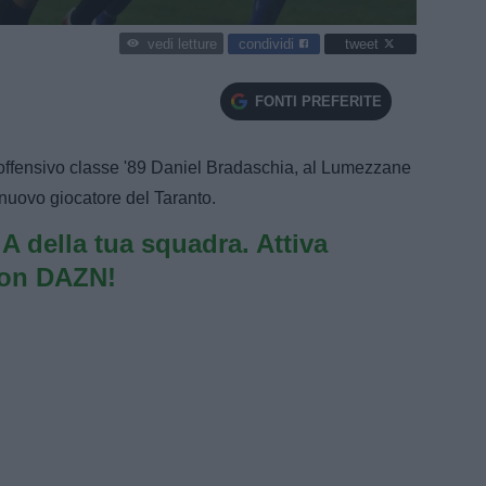
condividi
tweet
vedi letture
FONTI PREFERITE
no offensivo classe '89 Daniel Bradaschia, al Lumezzane
 nuovo giocatore del Taranto.
e A della tua squadra. Attiva
con DAZN!