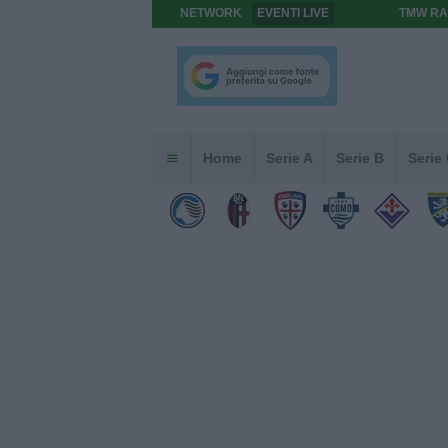
NETWORK
EVENTI LIVE
TMW RA
Home
Serie A
Serie B
Serie