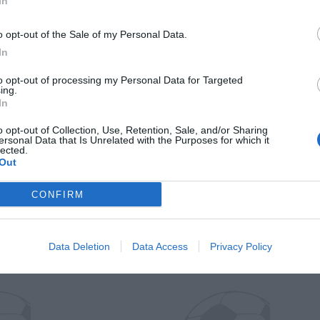
In
o opt-out of the Sale of my Personal Data.
In
to opt-out of processing my Personal Data for Targeted
ing.
In
o opt-out of Collection, Use, Retention, Sale, and/or Sharing
ersonal Data that Is Unrelated with the Purposes for which it
Wiltord vuole giocare
A gennai
lected.
Out
CONFIRM
Data Deletion
Data Access
Privacy Policy