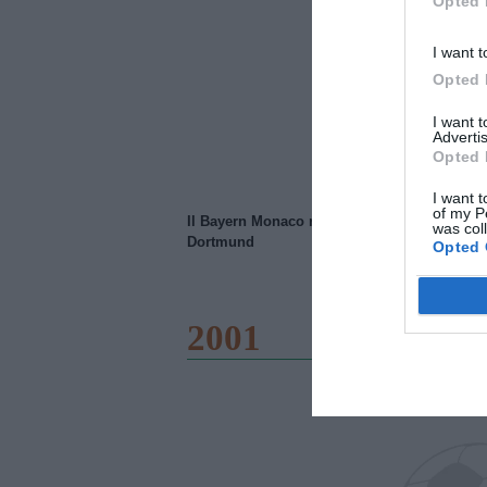
Opted 
I want t
Opted 
I want 
Advertis
Opted 
I want t
of my P
Il Bayern Monaco ridimensiona il Borussia
was col
Dortmund
Opted 
2001