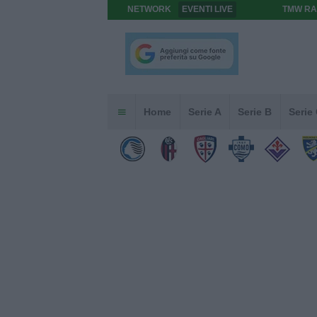
NETWORK
EVENTI LIVE
TMW RA
Home
Serie A
Serie B
Serie