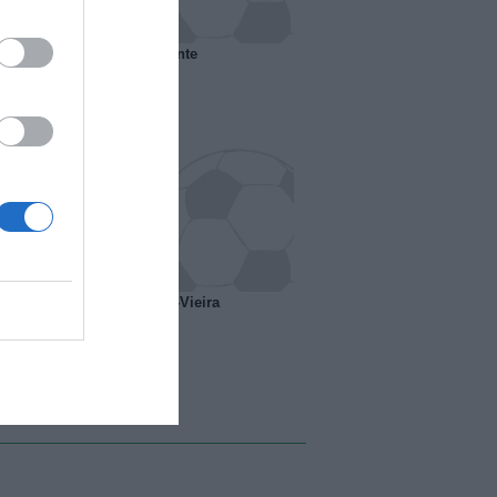
 il Marsiglia senza presidente
o ipotesi scambio Davids-Vieira