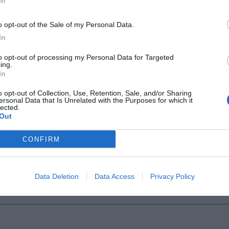
In
o opt-out of the Sale of my Personal Data.
Il Rayo Vallecano spinge per Zamorano
Francia,
In
to opt-out of processing my Personal Data for Targeted
ing.
In
o opt-out of Collection, Use, Retention, Sale, and/or Sharing
ersonal Data that Is Unrelated with the Purposes for which it
lected.
Out
Wiltord vuole giocare
A gennai
CONFIRM
Data Deletion
Data Access
Privacy Policy