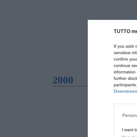
TUTTO me
If you wish 
sensitive in
confirm you
continue se
information 
2000
further disc
participants
Downstream 
Persona
I want t