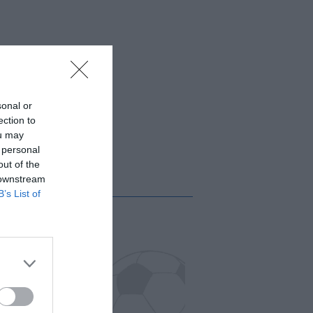
sonal or
ection to
ou may
 personal
out of the
 downstream
B’s List of