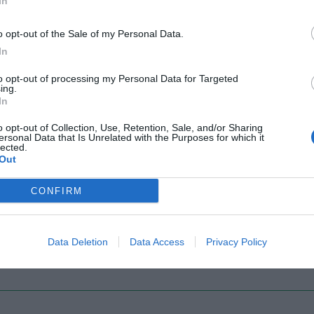
In
o opt-out of the Sale of my Personal Data.
Il Rayo Vallecano spinge per Zamorano
Francia,
In
to opt-out of processing my Personal Data for Targeted
ing.
In
o opt-out of Collection, Use, Retention, Sale, and/or Sharing
ersonal Data that Is Unrelated with the Purposes for which it
lected.
Out
CONFIRM
Wiltord vuole giocare
A gennai
Data Deletion
Data Access
Privacy Policy