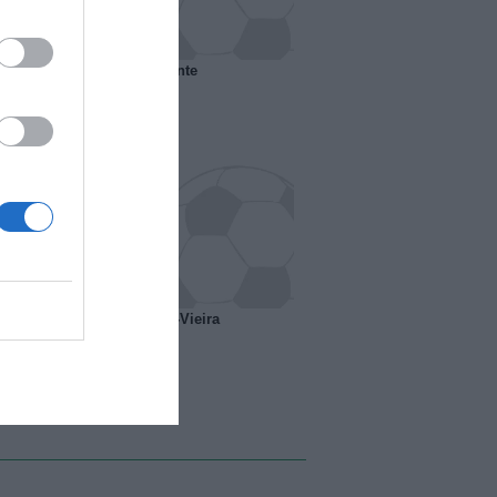
 il Marsiglia senza presidente
o ipotesi scambio Davids-Vieira