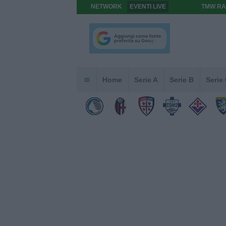
NETWORK
EVENTI LIVE
TMW RA
Home
Serie A
Serie B
Serie