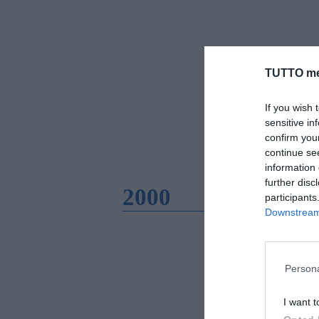
TUTTO me
If you wish 
sensitive in
confirm you
continue se
information 
further disc
2000
participants
Downstream 
Persona
I want t