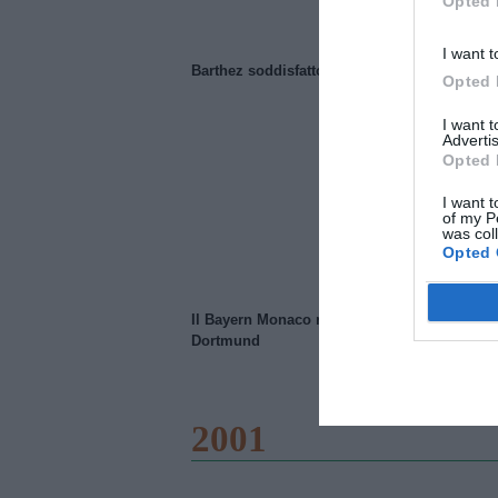
Opted 
I want t
Barthez soddisfatto del Manchester United
Opted 
I want 
Advertis
Opted 
I want t
of my P
was col
Opted 
Il Bayern Monaco ridimensiona il Borussia
Dortmund
2001