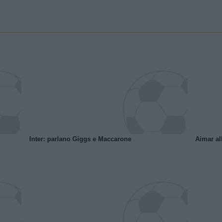
Inter: parlano Giggs e Maccarone
Aimar al