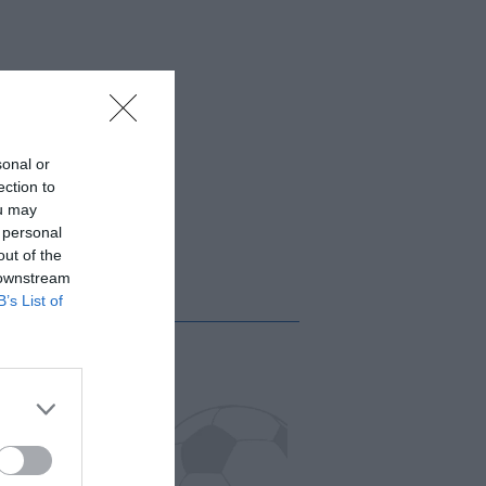
sonal or
ection to
ou may
 personal
out of the
 downstream
B’s List of