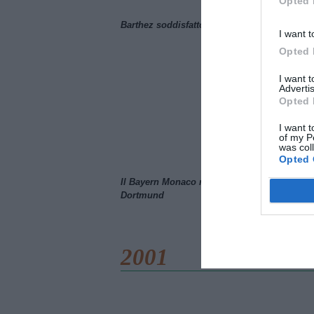
Opted 
Barthez soddisfatto del Manchester United
I want t
Opted 
I want 
Advertis
Opted 
I want t
of my P
was col
Opted 
Il Bayern Monaco ridimensiona il Borussia
Dortmund
2001