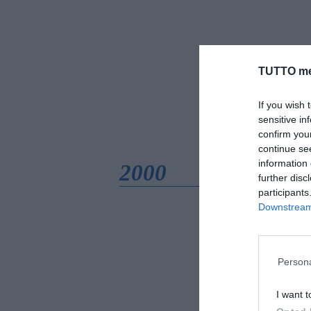
TUTTO me
If you wish 
sensitive in
confirm you
continue se
information 
2000
further disc
participants
Downstream 
Persona
I want t