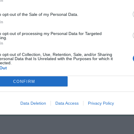
In
Il Rayo Vallecano spinge per Zamorano
Francia,
o opt-out of the Sale of my Personal Data.
In
to opt-out of processing my Personal Data for Targeted
ing.
In
o opt-out of Collection, Use, Retention, Sale, and/or Sharing
ersonal Data that Is Unrelated with the Purposes for which it
lected.
Out
Wiltord vuole giocare
A gennai
CONFIRM
Data Deletion
Data Access
Privacy Policy