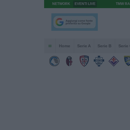
NETWORK
EVENTI LIVE
TMW RA
Home
Serie A
Serie B
Serie