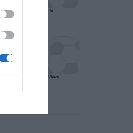
 il Marsiglia senza presidente
o ipotesi scambio Davids-Vieira