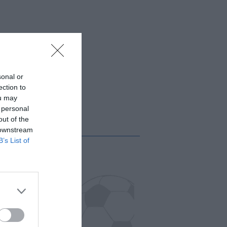
sonal or
ection to
ou may
 personal
out of the
 downstream
B’s List of