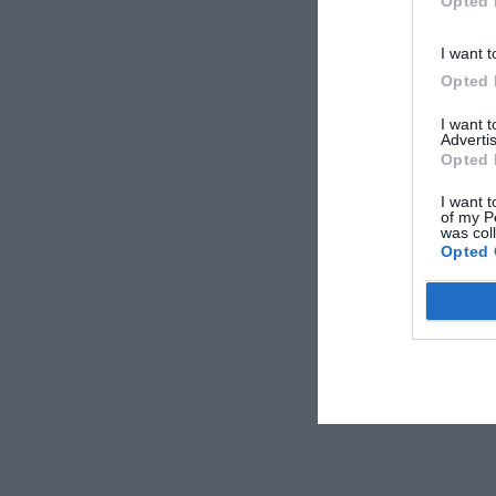
Opted 
I want t
Opted 
I want 
Advertis
Opted 
I want t
of my P
was col
Opted 