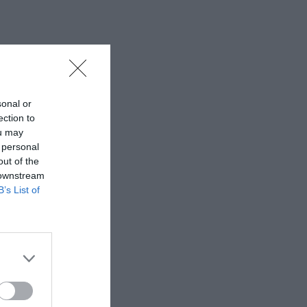
sonal or
ection to
ou may
 personal
out of the
 downstream
B’s List of