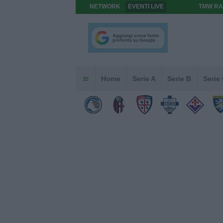
NETWORK
EVENTI LIVE
TMW RA
Home
Serie A
Serie B
Serie