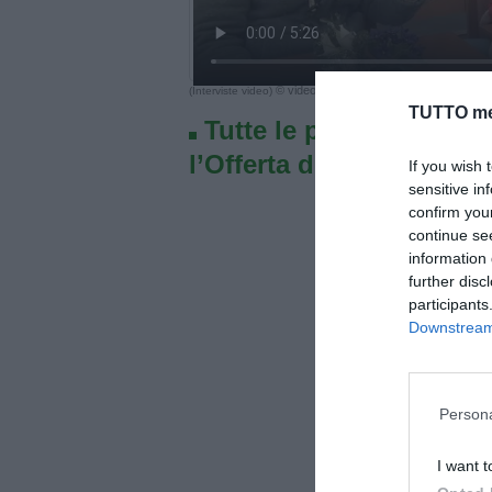
© video di Lorenzo Marucci
(Interviste video)
TUTTO me
Tutte le partite di Seri
l’Offerta di TIMVISION 
If you wish 
sensitive in
confirm you
continue se
information 
further disc
participants
Downstream 
Persona
I want t