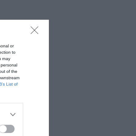
sonal or
ection to
ou may
 personal
out of the
 downstream
B’s List of