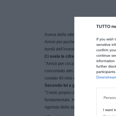
TUTTO me
Aveva delle ottime prospettive, sapevo
If you wish 
Arrivò per poche migliaia di euro, se p
sensitive in
bontà dell'investimento...".
confirm you
continue se
Ci svela le cifre?
information 
"Arrivò per circa 5 mila euro più altri 1
further disc
concordato altri 25 mila euro in caso di
participants
Downstream 
costato 40 mila euro".
Secondo lei a giugno sarà pronto per
"Credo proprio di si. Jorginho oltre che
Persona
fondamentale. Ha grande carattere e gra
rigorista della squadra. Per me è lanci
I want t