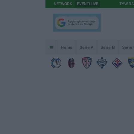
NETWORK
EVENTI LIVE
TMW RA
Home
Serie A
Serie B
Serie