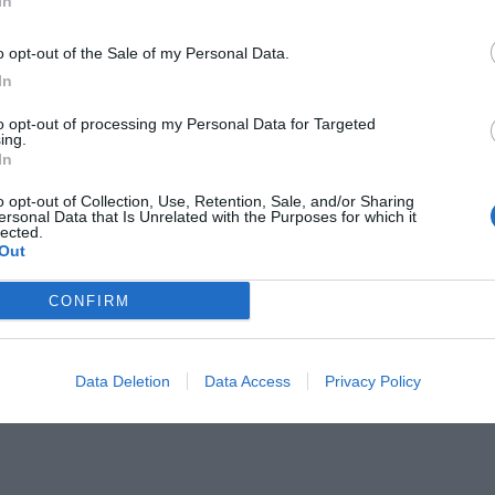
In
e A della tua squadra. Attiva
o opt-out of the Sale of my Personal Data.
con DAZN!
In
to opt-out of processing my Personal Data for Targeted
ing.
In
o opt-out of Collection, Use, Retention, Sale, and/or Sharing
ersonal Data that Is Unrelated with the Purposes for which it
lected.
Out
CONFIRM
Data Deletion
Data Access
Privacy Policy