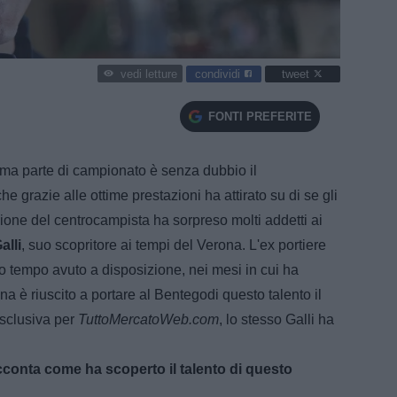
condividi
tweet
vedi letture
FONTI PREFERITE
ima parte di campionato è senza dubbio il
che grazie alle ottime prestazioni ha attirato su di se gli
sione del centrocampista ha sorpreso molti addetti ai
alli
, suo scopritore ai tempi del Verona. L'ex portiere
co tempo avuto a disposizione, nei mesi in cui ha
na è riuscito a portare al Bentegodi questo talento il
esclusiva per
TuttoMercatoWeb.com
, lo stesso Galli ha
acconta come ha scoperto il talento di questo