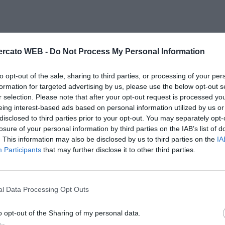
rcato WEB -
Do Not Process My Personal Information
 che sarebbe potuto diventare un giocatore importante.
to opt-out of the sale, sharing to third parties, or processing of your per
ensiamo che adesso vale oltre 10 milioni si capisce la
formation for targeted advertising by us, please use the below opt-out s
r selection. Please note that after your opt-out request is processed y
eing interest-based ads based on personal information utilized by us or
disclosed to third parties prior to your opt-out. You may separately opt-
0 mila per il riscatto a fine stagione. Poi avevamo
losure of your personal information by third parties on the IAB’s list of
 esordio in serie A. In sostanza Jorginho al Verona è
. This information may also be disclosed by us to third parties on the
IA
Participants
that may further disclose it to other third parties.
 il grande salto?
 le gambe utilizza il cervello in campo, e questo è
l Data Processing Opt Outs
nde personalità, come dimostra il fatto che è il
ato verso una grandissima carriera".
o opt-out of the Sharing of my personal data.