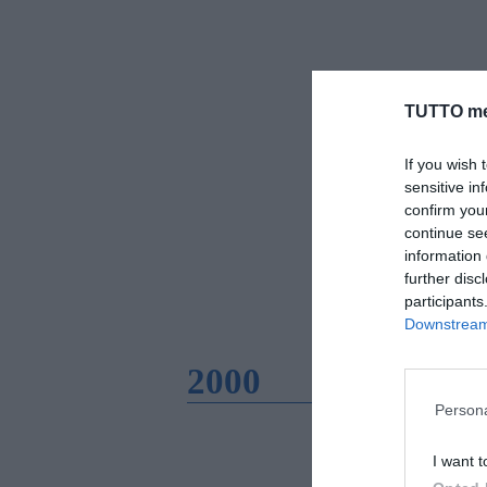
TUTTO me
If you wish 
sensitive in
confirm you
continue se
information 
further disc
participants
Downstream 
2000
Persona
I want t