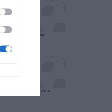
 il Marsiglia senza presidente
o ipotesi scambio Davids-Vieira