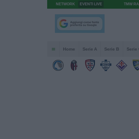
NETWORK
EVENTI LIVE
TMW RA
Home
Serie A
Serie B
Serie