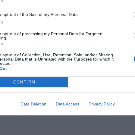
In
o opt-out of the Sale of my Personal Data.
In
to opt-out of processing my Personal Data for Targeted
ing.
Il Rayo Vallecano spinge per Zamorano
Francia,
In
o opt-out of Collection, Use, Retention, Sale, and/or Sharing
ersonal Data that Is Unrelated with the Purposes for which it
lected.
Out
CONFIRM
Data Deletion
Data Access
Privacy Policy
Wiltord vuole giocare
A gennai