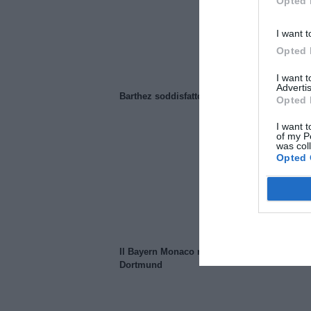
Opted 
I want t
Opted 
I want 
Advertis
Barthez soddisfatto del Manchester United
Opted 
I want t
of my P
was col
Opted 
Il Bayern Monaco ridimensiona il Borussia
Dortmund