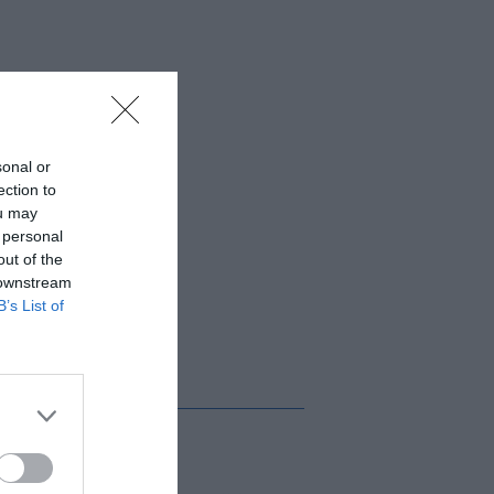
sonal or
ection to
ou may
 personal
out of the
 downstream
B’s List of