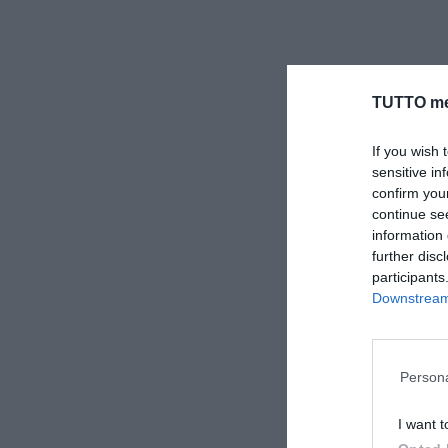
TUTTO me
If you wish 
sensitive in
confirm you
continue se
information 
further disc
participants
Downstream 
Persona
I want t