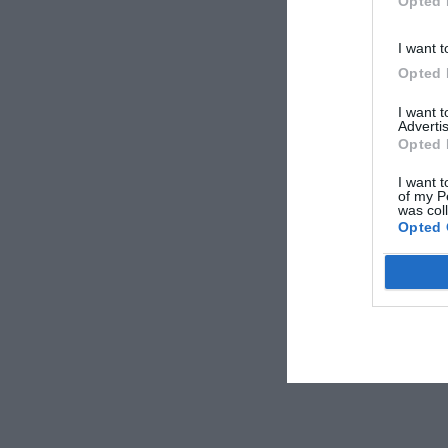
Opted 
I want t
Opted 
I want 
Advertis
Opted 
I want t
of my P
was col
Opted 