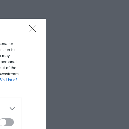
sonal or
ection to
ou may
 personal
out of the
 downstream
B’s List of