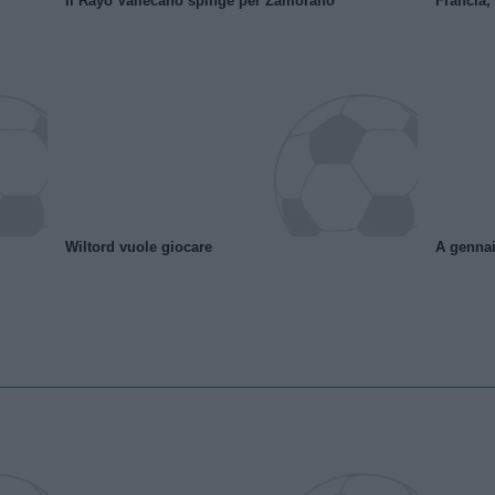
Il Rayo Vallecano spinge per Zamorano
Francia,
Wiltord vuole giocare
A gennai