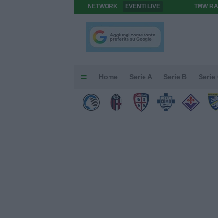
NETWORK
EVENTI LIVE
TMW RA
Home
Serie A
Serie B
Serie